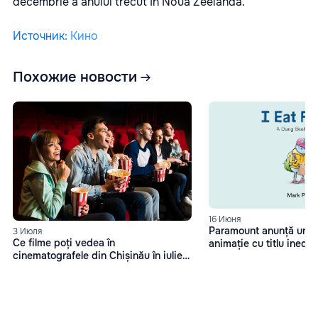
decembrie a anului trecut în Noua Zeelandă.
Источник
:
Кино
Похожие новости
16 Июня
Paramount anunță un no
3 Июля
Ce filme poți vedea în
animație cu titlu inedi
cinematografele din Chișinău în iulie
caca
2025?