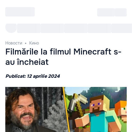
Войти
RO
Все cобытия
Afisha ре
Новости
Кино
Filmările la filmul Minecraft s-
au încheiat
Publicat: 12 aprilie 2024