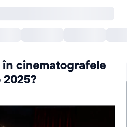
онцерты
Театр
Кишинев Арена
Кино
 în cinematografele
e 2025?