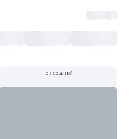
Войти
RO
Культурный ваучер
Топ 10
Ещё
ТОП СОБЫТИЙ