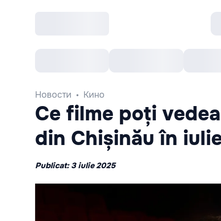
Все cобытия
Afisha рекомендует
К
Новости
Кино
Ce filme poți vedea
din Chișinău în iuli
Publicat: 3 iulie 2025