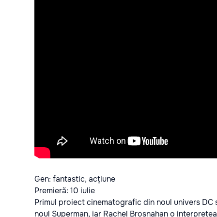
Gen: fantastic, acțiune
Premieră: 10 iulie
Primul proiect cinematografic din noul univers D
noul Superman, iar Rachel Brosnahan o interprete