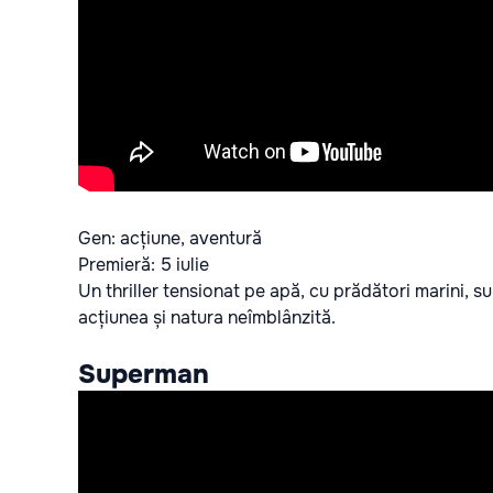
Gen: acțiune, aventură
Premieră: 5 iulie
Un thriller tensionat pe apă, cu prădători marini, s
acțiunea și natura neîmblânzită.
Superman