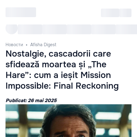
Войти
RO
Все cобытия
Afisha ре
Новости
Afisha Digest
Nostalgie, cascadorii care
sfidează moartea și „The
Hare”: cum a ieșit Mission
Impossible: Final Reckoning
Publicat: 26 mai 2025