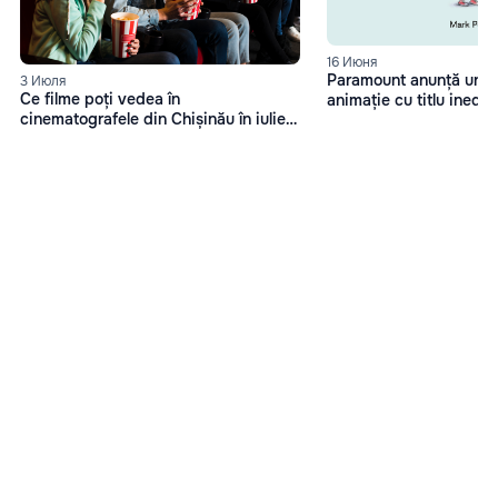
16 Июня
Paramount anunță un no
3 Июля
Ce filme poți vedea în
animație cu titlu inedi
cinematografele din Chișinău în iulie
caca
2025?