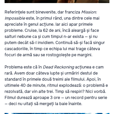
Referințele sunt binevenite, dar franciza
Mission:
Impossible
este, în primul rând, una dintre cele mai
apreciate în genul acțiune. Iar aici apar primele
probleme. Cruise, la 62 de ani, încă aleargă și face
salturi nebune ca și cum timpul n-ar exista — și nu
putem decât să-l invidiem. Continuă să-și facă singur
cascadoriile, în timp ce echipa lui mai trage câteva
focuri de armă sau se rostogolește pe margini.
Problema este că în
Dead Reckoning
acțiunea e cam
rară. Avem doar câteva lupte și urmăriri destul de
standard în primele două treimi ale filmului. Apoi, în
ultimele 40 de minute, ritmul explodează: o problemă e
rezolvată, dar vin alte trei. Timp să respiri? Nici vorbă.
Filmul durează aproape 3 ore — un record pentru serie
— deci nu uitați să mergeți la baie înainte.