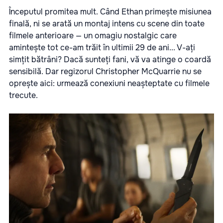
Începutul promitea mult. Când Ethan primește misiunea
finală, ni se arată un montaj intens cu scene din toate
filmele anterioare — un omagiu nostalgic care
amintește tot ce-am trăit în ultimii 29 de ani... V-ați
simțit bătrâni? Dacă sunteți fani, vă va atinge o coardă
sensibilă. Dar regizorul Christopher McQuarrie nu se
oprește aici: urmează conexiuni neașteptate cu filmele
trecute.