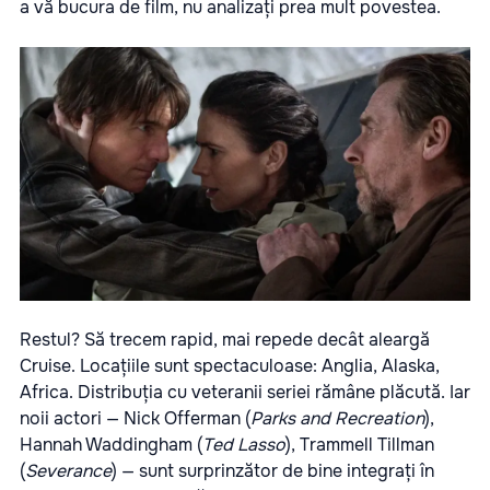
a vă bucura de film, nu analizați prea mult povestea.
Restul? Să trecem rapid, mai repede decât aleargă
Cruise. Locațiile sunt spectaculoase: Anglia, Alaska,
Africa. Distribuția cu veteranii seriei rămâne plăcută. Iar
noii actori — Nick Offerman (
Parks and Recreation
),
Hannah Waddingham (
Ted Lasso
), Trammell Tillman
(
Severance
) — sunt surprinzător de bine integrați în