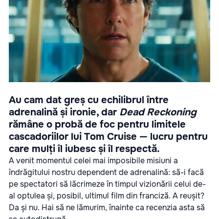
Au cam dat greș cu echilibrul între
adrenalină și ironie, dar
Dead Reckoning
rămâne o probă de foc pentru limitele
cascadoriilor lui Tom Cruise — lucru pentru
care mulți îl iubesc și îl respectă.
A venit momentul celei mai imposibile misiuni a
îndrăgitului nostru dependent de adrenalină: să-i facă
pe spectatori să lăcrimeze în timpul vizionării celui de-
al optulea și, posibil, ultimul film din franciză. A reușit?
Da și nu. Hai să ne lămurim, înainte ca recenzia asta să