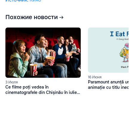
Похожие новости
16 Июня
Paramount anunță un no
3 Июля
Ce filme poți vedea în
animație cu titlu inedi
cinematografele din Chișinău în iulie
caca
2025?