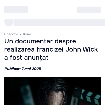
Войти
RO
Все cобытия
Afisha ре
Новости
Кино
Un documentar despre
realizarea francizei John Wick
a fost anunțat
Publicat: 7 mai 2025