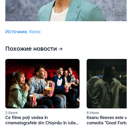
Источник
:
Кино
Похожие новости
3 Июля
6 Июня
Ce filme poți vedea în
Keanu Reeves este un în
cinematografele din Chișinău în iulie
comedia "Good Fortune
2025?