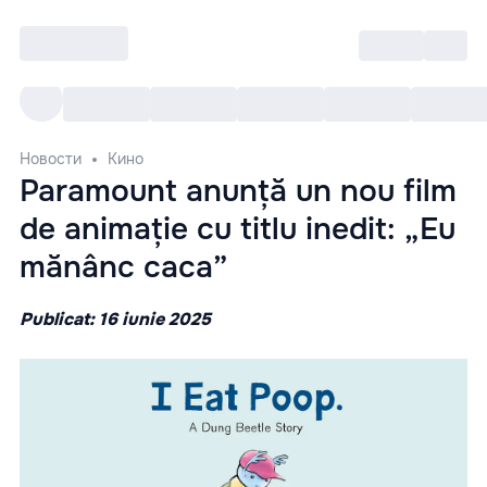
Войти
RO
Все cобытия
Afisha ре
Новости
Кино
Paramount anunță un nou film
de animație cu titlu inedit: „Eu
mănânc caca”
Publicat: 16 iunie 2025