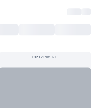
Intră
RU
Voucher Cultural
Top 10
Mai mult
TOP EVENIMENTE