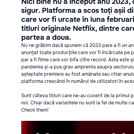
Nici bine nu a început anu 2023, c
sigur. Platforma a scos toți așii 
care vor fi urcate în luna februar
titluri originale Netflix, dintre ca
partea a doua.
Nu ne grăbim dacă spunem că 2023 pare a fi un an b
anunțat toate producțiile care vor fi încărcate pe 
par a fi filme care vor bifa cifre record. Asta este 
pandemia și-a pus grav amprenta asupra sectorului
așteptate premiere au fost amânate sau chiar anulat
platforma crescând în numărul de utilizatori în ace
Sunt câteva titluri care ne-au cucerit de la primul p
noi. Chiar dacă variantele nu sunt la fel de multe ca î
Check them!