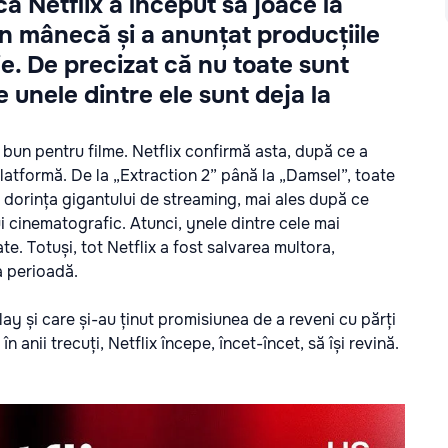
ă Netflix a început să joace la
din mânecă și a anunțat producțiile
ie. De precizat că nu toate sunt
re unele dintre ele sunt deja la
un pentru filme. Netflix confirmă asta, după ce a
platformă. De la „Extraction 2” până la „Damsel”, toate
și dorința gigantului de streaming, mai ales după ce
 cinematografic. Atunci, ynele dintre cele mai
e. Totuși, tot Netflix a fost salvarea multora,
a perioadă.
lay și care și-au ținut promisiunea de a reveni cu părți
n anii trecuți, Netflix începe, încet-încet, să își revină.