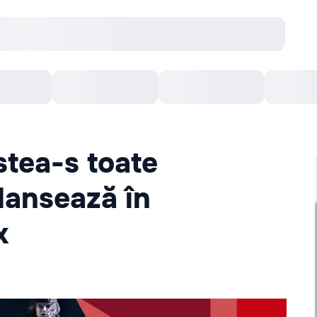
Concerte
Teatru
Arena Chișinău
Filme
stea-s toate
 lansează în
x