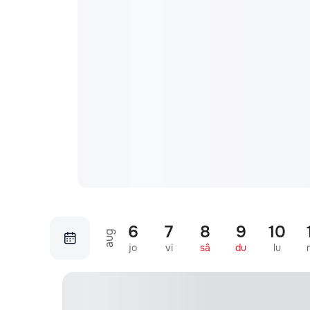
6
7
8
9
10
aug
jo
vi
sâ
du
lu