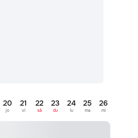
20
21
22
23
24
25
26
27
2
jo
vi
sâ
du
lu
ma
mi
jo
vi