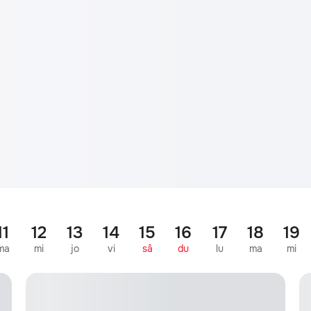
11
12
13
14
15
16
17
18
19
ma
mi
jo
vi
sâ
du
lu
ma
mi