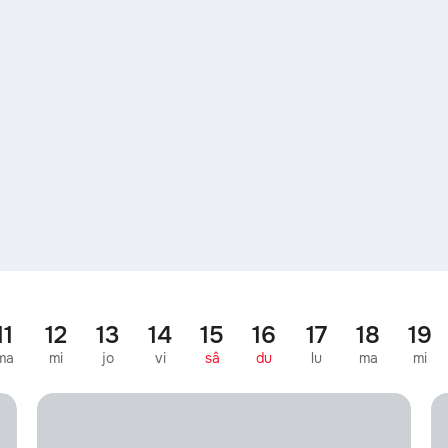
11
12
13
14
15
16
17
18
19
ma
mi
jo
vi
sâ
du
lu
ma
mi