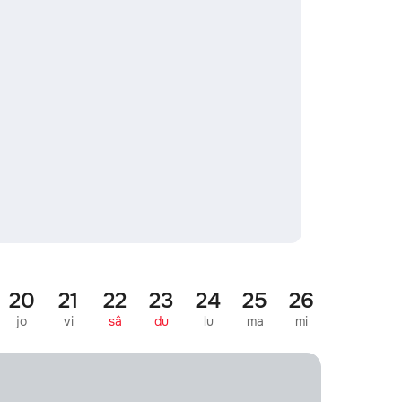
20
21
22
23
24
25
26
27
2
jo
vi
sâ
du
lu
ma
mi
jo
vi