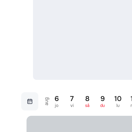
6
7
8
9
10
aug
jo
vi
sâ
du
lu