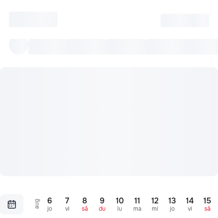
Intră
RU
Toate Evenimentele
Afi
6
7
8
9
10
11
12
13
14
15
aug
jo
vi
sâ
du
lu
ma
mi
jo
vi
sâ