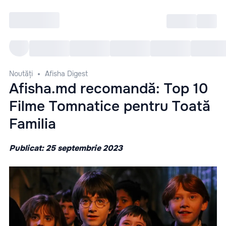
Intră
RU
Toate Evenimentele
Afi
Noutăți
Afisha Digest
Afisha.md recomandă: Top 10
Filme Tomnatice pentru Toată
Familia
Publicat: 25 septembrie 2023