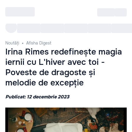
Intră
RU
Toate Evenimentele
Afi
Noutăți
Afisha Digest
Irina Rimes redefinește magia
iernii cu L'hiver avec toi -
Poveste de dragoste și
melodie de excepție
Publicat: 12 decembrie 2023