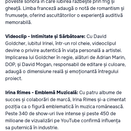
poveste sonoră în care iubirea răzbește prin frig și
gheață. Limba franceză adaugă o notă de romantism și
frumusețe, oferind ascultătorilor o experiență auditivă
memorabilă.
Videoclip - Intimitate și Sărbătoare:
Cu David
Goldcher, iubitul Irinei, într-un rol cheie, videoclipul
devine o privire autentică în viața personală a artistei.
Implicarea lui Goldcher în regie, alături de Adrian Marin,
DOP, și David Mogan, responsabil de editare și culoare,
adaugă o dimensiune reală și emoționantă întregului
proiect.
Irina Rimes - Emblemă Muzicală:
Cu patru albume de
succes și colaborări de marcă, Irina Rimes și-a cimentat
poziția ca o figură emblematică în muzica românească.
Peste 340 de show-uri live intense și peste 450 de
milioane de vizualizări pe YouTube confirmă influența
sa puternică în industrie.