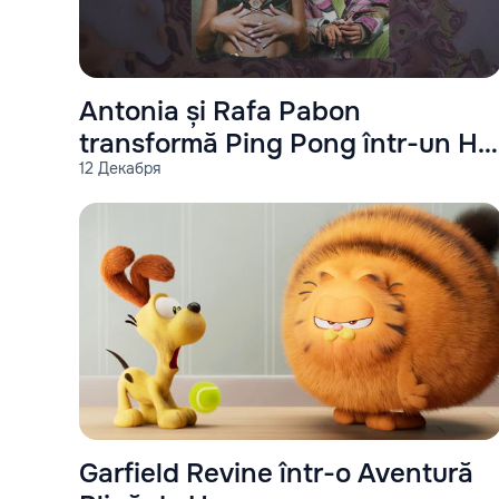
Antonia și Rafa Pabon
transformă Ping Pong într-un Hit
12 Декабря
Galactic
Garfield Revine într-o Aventură