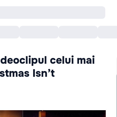
онцерты
Театр
Кишинев Арена
Кино
ideoclipul celui mai
istmas Isn’t