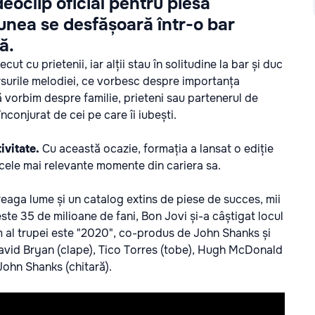
deoclip oficial pentru piesa
iunea se desfășoară într-o bar
ă.
t cu prietenii, iar alții stau în solitudine la bar și duc
ersurile melodiei, ce vorbesc despre importanța
ă vorbim despre familie, prieteni sau partenerul de
înconjurat de cei pe care îi iubești.
ivitate.
Cu această ocazie, formația a lansat o ediție
 cele mai relevante momente din cariera sa.
eaga lume și un catalog extins de piese de succes, mii
ste 35 de milioane de fani, Bon Jovi și-a câștigat locul
m al trupei este "2020", co-produs de John Shanks și
David Bryan (clape), Tico Torres (tobe), Hugh McDonald
 John Shanks (chitară).