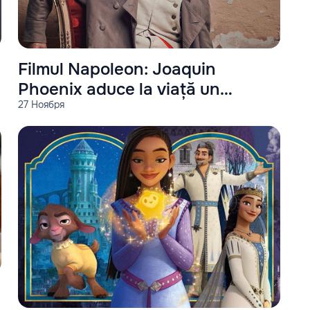
Filmul Napoleon: Joaquin
Phoenix aduce la viață un
27 Ноября
spectacol istoric