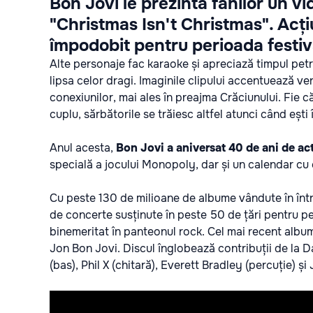
Bon Jovi le prezintă fanilor un vi
"Christmas Isn't Christmas". Acț
împodobit pentru perioada festiv
Alte personaje fac karaoke și apreciază timpul petrecu
lipsa celor dragi. Imaginile clipului accentuează v
conexiunilor, mai ales în preajma Crăciunului. Fie c
cuplu, sărbătorile se trăiesc altfel atunci când ești 
Anul acesta,
Bon Jovi a aniversat 40 de ani de act
specială a jocului Monopoly, dar și un calendar cu
Cu peste 130 de milioane de albume vândute în într
de concerte susținute în peste 50 de țări pentru pe
binemeritat în panteonul rock. Cel mai recent albu
Jon Bon Jovi. Discul înglobează contribuții de la 
(bas), Phil X (chitară), Everett Bradley (percuție) și