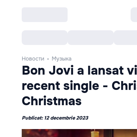
Все cобытия
Afisha рекомендует
К
Новости
Музыка
Bon Jovi a lansat v
recent single - Chr
Christmas
Publicat: 12 decembrie 2023