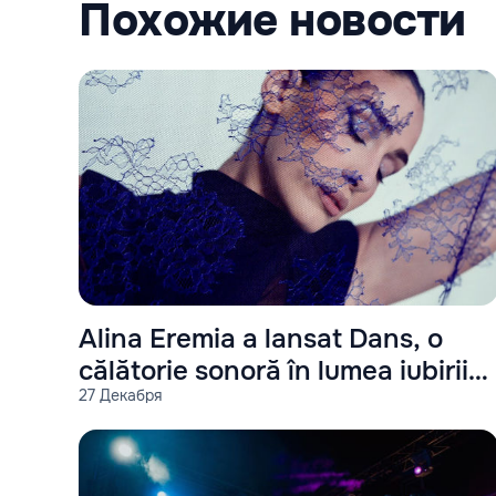
Похожие новости
Alina Eremia a lansat Dans, o
călătorie sonoră în lumea iubirii
27 Декабря
ideale