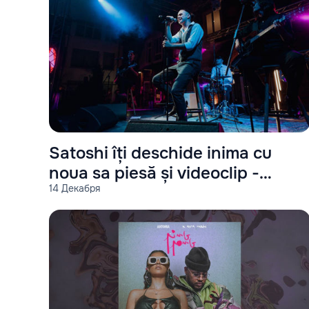
Satoshi îți deschide inima cu
noua sa piesă și videoclip -
14 Декабря
Singur