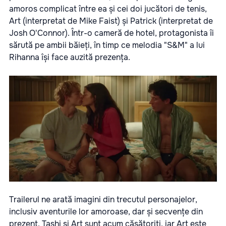
amoros complicat între ea și cei doi jucători de tenis,
Art (interpretat de Mike Faist) și Patrick (interpretat de
Josh O'Connor). Într-o cameră de hotel, protagonista îi
sărută pe ambii băieți, în timp ce melodia "S&M" a lui
Rihanna își face auzită prezența.
Trailerul ne arată imagini din trecutul personajelor,
inclusiv aventurile lor amoroase, dar și secvențe din
prezent. Tashi și Art sunt acum căsătoriți, iar Art este