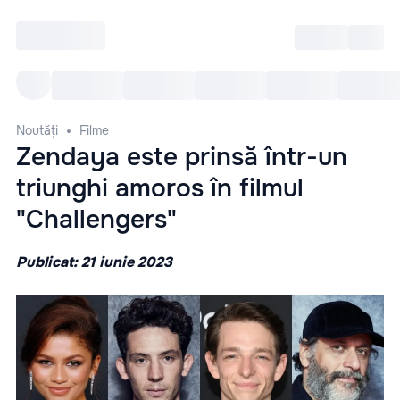
Intră
RU
Toate Evenimentele
Afi
Noutăți
Filme
Zendaya este prinsă într-un
triunghi amoros în filmul
"Challengers"
Publicat: 21 iunie 2023