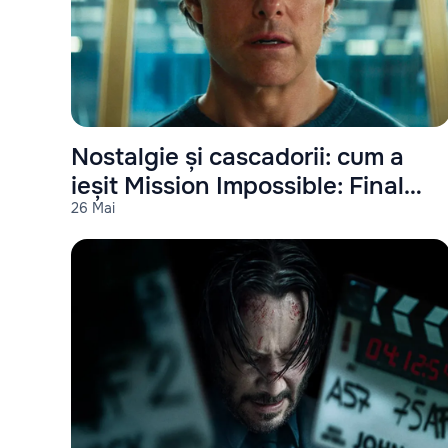
Nostalgie și cascadorii: cum a
ieșit Mission Impossible: Final
26 Mai
Reckoning