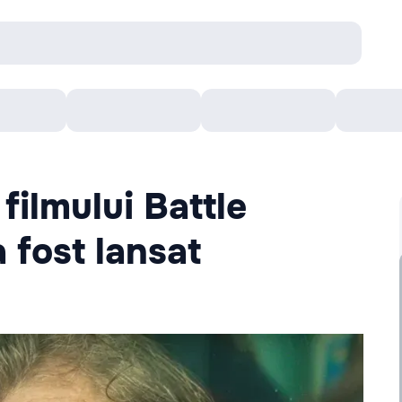
Concerte
Teatru
Arena Chișinău
Filme
 filmului Battle
 fost lansat