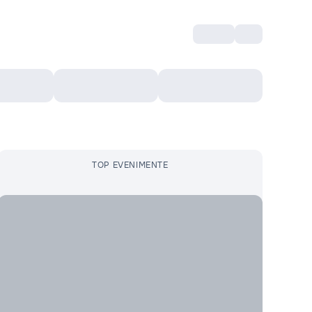
Intră
RU
Voucher Cultural
Top 10
Mai mult
TOP EVENIMENTE