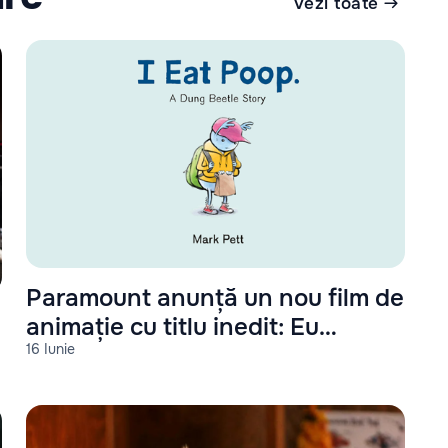
Vezi toate
Paramount anunță un nou film de
animație cu titlu inedit: Eu
16 Iunie
mănânc caca