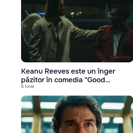
Keanu Reeves este un înger
păzitor în comedia "Good
6 Iunie
Fortune"