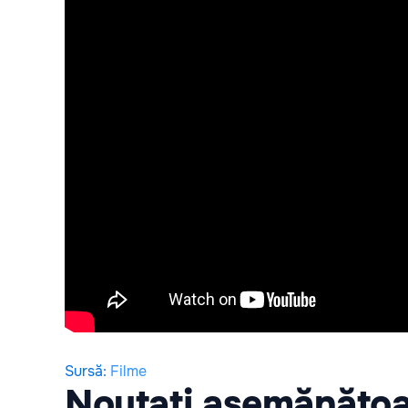
Sursă
:
Filme
Noutați asemănăto