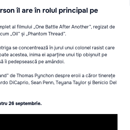
son îl are în rolul principal pe
mplet al filmului „One Battle After Another”, regizat de
cum „Oil” și „Phantom Thread”.
Intriga se concentrează în jurul unui colonel rasist care
te acestea, inima ei aparține unui tip obișnuit pe
să îi pedepsească pe amândoi.
land” de Thomas Pynchon despre eroii a căror tinerețe
onardo DiCaprio, Sean Penn, Teyana Taylor și Benicio Del
ntru 26 septembrie.