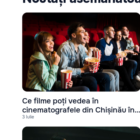
Ce filme poți vedea în
cinematografele din Chișinău în
3 Iulie
iulie 2025?