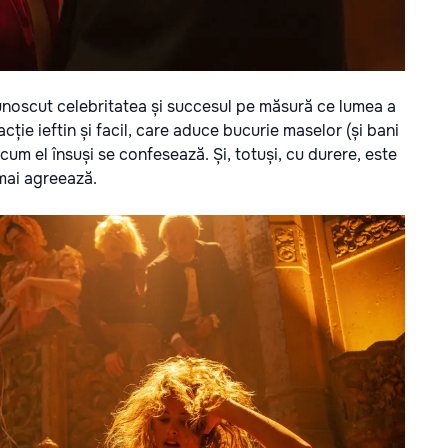
 cunoscut celebritatea și succesul pe măsură ce lumea a
ție ieftin și facil, care aduce bucurie maselor (și bani
 cum el însuși se confesează. Și, totuși, cu durere, este
 mai agreează.