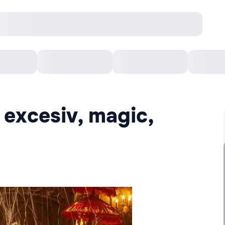
онцерты
Театр
Кишинев Арена
Кино
 excesiv, magic,