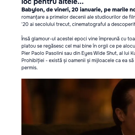
loc pentru altele...
Babylon, de vineri, 20 ianuarie,
pe marile n
romanțare a primelor decenii ale studiourilor de fi
'20 ai secolului trecut, cinematograful a descoperit
Însă glamour-ul acestei epoci vine împreună cu toat
platou se regăsesc cel mai bine în orgii ce pe alocu
Pier Paolo Pasolini sau din Eyes Wide Shut, al lui K
Prohibiției - există și oamenii și mijloacele ca ea să
permis.