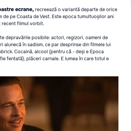
oastre ecrane
,
recreează o variantă departe de orice
lm de pe Coasta de Vest. Este epoca tumultuoșilor ani
 recent filmul vorbit.
e depravările posibile: actori, regizori, oameni de
ri alunecă în sadism, ce par desprinse din filmele lui
ubrick. Cocaină, alcool (pentru că - deși e Epoca
 fie fentată), plăceri carnale. E lumea în care totul e