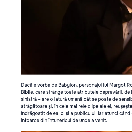
Dacă e vorba de Babylon, personajul lui Margot Ro
Biblie, care strânge toate atributele depravării, de l
sinistră – are o latură umană cât se poate de sensibi
atrăgătoare și, în cele mai rele clipe ale ei, reușe
îndrăgostit de ea, ci și a publicului. Iar atunci câ
întoarce din întunericul de unde a venit.