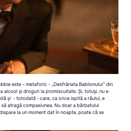
bbie este – metaforic - „Desfrânata Babilonului” din
a alcool și droguri la promiscuitate. Și, totuși, nu e
lă și - totodată - care, ca orice ispită a răului, e
ște să atragă compasiunea. Nu doar a bărbatului
nd dispare la un moment dat în noapte, poate că se