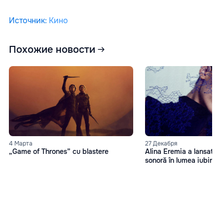
Источник
:
Кино
Похожие новости
4 Марта
27 Декабря
„Game of Thrones” cu blastere
Alina Eremia a lansat D
sonoră în lumea iubirii 