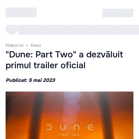
Войти
RO
Все cобытия
Afisha ре
Новости
Кино
"Dune: Part Two" a dezvăluit
primul trailer oficial
Publicat: 5 mai 2023