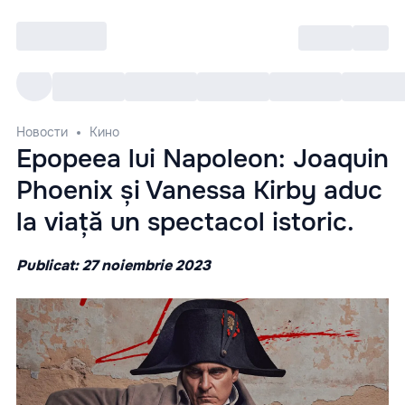
Войти
RO
Все cобытия
Afisha ре
Новости
Кино
Epopeea lui Napoleon: Joaquin
Phoenix și Vanessa Kirby aduc
la viață un spectacol istoric.
Publicat: 27 noiembrie 2023