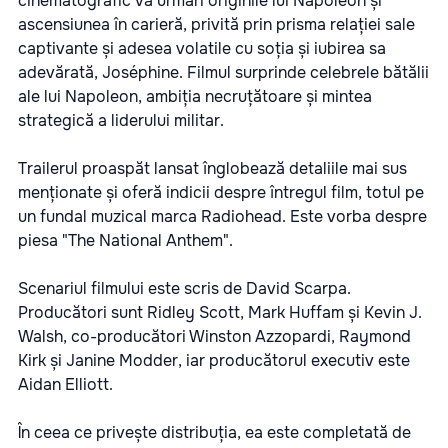
cinematografic va urmări originile lui Napoleon și
ascensiunea în carieră, privită prin prisma relației sale
captivante și adesea volatile cu soția și iubirea sa
adevărată, Joséphine. Filmul surprinde celebrele bătălii
ale lui Napoleon, ambiția necruțătoare și mintea
strategică a liderului militar.
Trailerul proaspăt lansat înglobează detaliile mai sus
menționate și oferă indicii despre întregul film, totul pe
un fundal muzical marca Radiohead. Este vorba despre
piesa "The National Anthem".
Scenariul filmului este scris de David Scarpa.
Producători sunt Ridley Scott, Mark Huffam și Kevin J.
Walsh, co-producători Winston Azzopardi, Raymond
Kirk și Janine Modder, iar producătorul executiv este
Aidan Elliott.
În ceea ce privește distribuția, ea este completată de