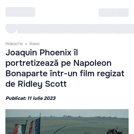
Войти
RO
Все cобытия
Afisha ре
Новости
Кино
Joaquin Phoenix îl
portretizează pe Napoleon
Bonaparte într-un film regizat
de Ridley Scott
Publicat: 11 iulie 2023