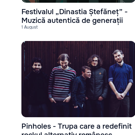
Festivalul „Dinastia Ștefăneț” -
Muzică autentică de generații
1 August
Pinholes - Trupa care a redefinit