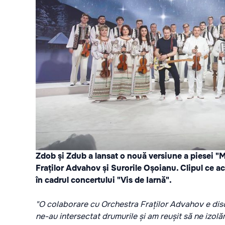
Zdob și Zdub a lansat o nouă versiune a piesei "Mi
Fraților Advahov și Surorile Oșoianu. Clipul ce a
în cadrul concertului "Vis de Iarnă".
"O colaborare cu Orchestra Fraților Advahov e dis
ne-au intersectat drumurile și am reușit să ne izol