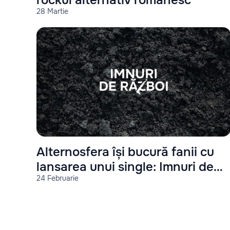
rockul alternativ românesc
28 Martie
Alternosfera își bucură fanii cu
lansarea unui single: Imnuri de
24 Februarie
război