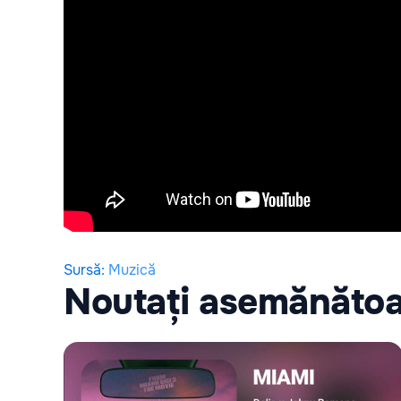
Sursă
:
Muzică
Noutați asemănăto