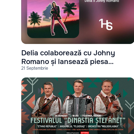
Delia colaborează cu Johny
Romano și lansează piesa
21 Septembrie
"Miami"