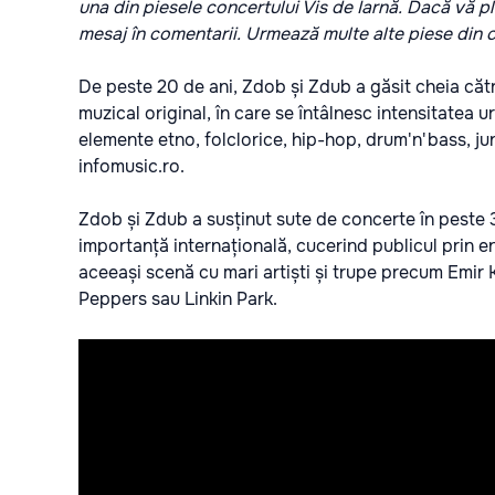
una din piesele concertului Vis de Iarnă. Dacă vă pl
mesaj în comentarii. Urmează multe alte piese din co
De peste 20 de ani, Zdob și Zdub a găsit cheia către
muzical original, în care se întâlnesc intensitatea 
elemente etno, folclorice, hip-hop, drum'n'bass, jun
infomusic.ro.
Zdob și Zdub a susținut sute de concerte în peste 30
importanță internațională, cucerind publicul prin en
aceeași scenă cu mari artiști și trupe precum Emir
Peppers sau Linkin Park.