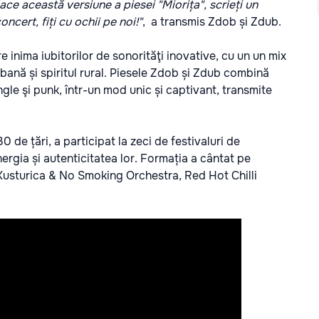
ace această versiune a piesei "Miorița", scrieți un
ncert, fiți cu ochii pe noi!"
, a transmis Zdob și Zdub.
 inima iubitorilor de sonorităţi inovative, cu un un mix
urbană și spiritul rural. Piesele Zdob și Zdub combină
gle şi punk, într-un mod unic și captivant, transmite
 de țări, a participat la zeci de festivaluri de
ergia și autenticitatea lor. Formația a cântat pe
 Kusturica & No Smoking Orchestra, Red Hot Chilli