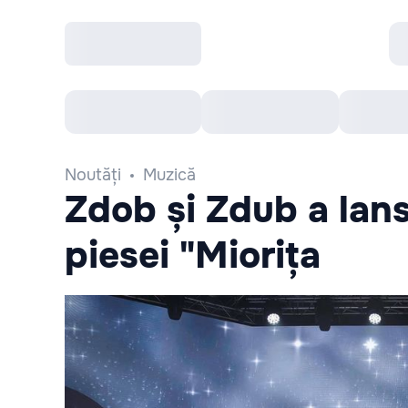
Toate Evenimentele
Afisha Recomandă
Noutăți
Muzică
Zdob și Zdub a lans
piesei "Miorița