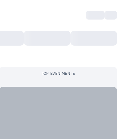
Intră
RU
Voucher Cultural
Top 10
Mai mult
TOP EVENIMENTE