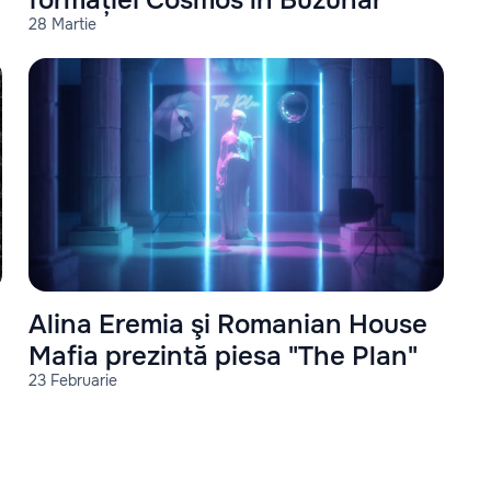
formației Cosmos în Buzunar
28 Martie
Alina Eremia şi Romanian House
Mafia prezintă piesa "The Plan"
23 Februarie