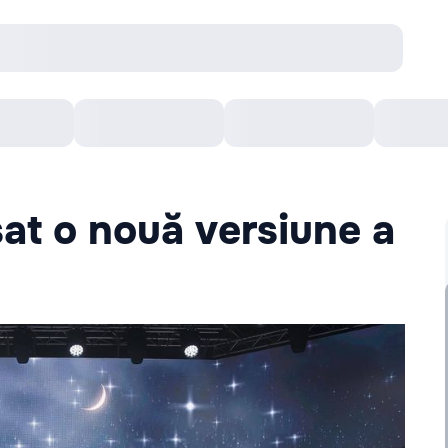
Concerte
Teatru
Arena Chișinău
Filme
at o nouă versiune a