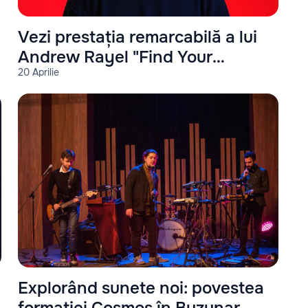
Vezi prestația remarcabilă a lui
Andrew Rayel "Find Your
20 Aprilie
Harmony #350"
Explorând sunete noi: povestea