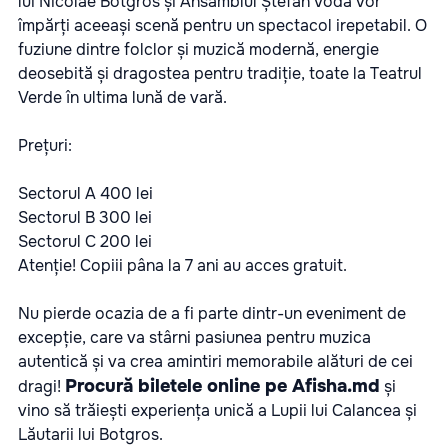
lui Nicolae Botgros și Ansamblul Ștefan Vodă vor
împărți aceeași scenă pentru un spectacol irepetabil. O
fuziune dintre folclor și muzică modernă, energie
deosebită și dragostea pentru tradiție, toate la Teatrul
Verde în ultima lună de vară.
Prețuri:
Sectorul A 400 lei
Sectorul B 300 lei
Sectorul C 200 lei
Atenție! Copiii pâna la 7 ani au acces gratuit.
Nu pierde ocazia de a fi parte dintr-un eveniment de
excepție, care va stârni pasiunea pentru muzica
autentică și va crea amintiri memorabile alături de cei
Procură biletele online pe Afisha.md
dragi!
și
vino să trăiești experiența unică a Lupii lui Calancea și
Lăutarii lui Botgros.