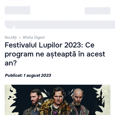
Intră
RU
Toate Evenimentele
Afi
Noutăți
Afisha Digest
Festivalul Lupilor 2023: Ce
program ne așteaptă în acest
an?
Publicat: 1 august 2023