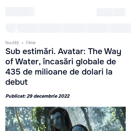
Intră
RU
Toate Evenimentele
Afi
Noutăți
Filme
Sub estimări. Avatar: The Way
of Water, încasări globale de
435 de milioane de dolari la
debut
Publicat: 29 decembrie 2022