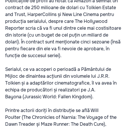
Publicațiile de profil au notat că Amazon a semnat un
contract de 250 milioane de dolari cu Tolkien Estate
and Trust, HarperCollins și New Line Cinema pentru
producția serialului, despre care The Hollywood
Reporter scria că va fi unul dintre cele mai costisitoare
din istorie (cu un buget de cel puțin un miliard de
dolari). În contract sunt menționate cinci sezoane (însă
pentru fiecare din ele va fi nevoie de aprobare, în
funcție de succesul seriei).
Serialul, ce va acoperi o perioadă a Pământului de
Mijloc de dinaintea acțiunii din volumele lui J.R.R.
Tolkien și a adaptărilor cinematografice, îl va avea în
echipa de producători și realizatori pe J.A.
Bayona (Jurassic World: Fallen Kingdom).
Printre actorii doriți în distribuție se află Will
Poulter (The Chronicles of Narnia: The Voyage of the
Dawn Treader și Maze Runner: The Death Cure),