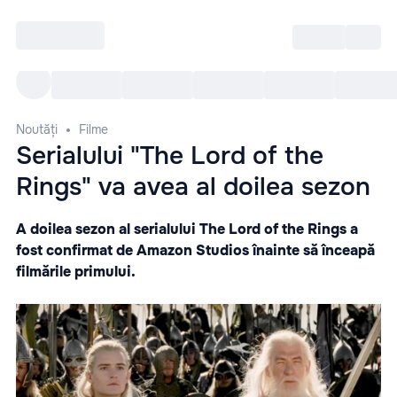
Intră
RU
Toate Evenimentele
Afi
Noutăți
Filme
Serialului "The Lord of the
Rings" va avea al doilea sezon
A doilea sezon al serialului The Lord of the Rings a
fost confirmat de Amazon Studios înainte să înceapă
filmările primului.