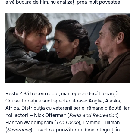
a vă bucura de film, nu analizați prea mult povestea.
Restul? Să trecem rapid, mai repede decât aleargă
Cruise. Locațiile sunt spectaculoase: Anglia, Alaska,
Africa. Distribuția cu veteranii seriei rămâne plăcută. Iar
noii actori — Nick Offerman (
Parks and Recreation
),
Hannah Waddingham (
Ted Lasso
), Trammell Tillman
(
Severance
) — sunt surprinzător de bine integrați în