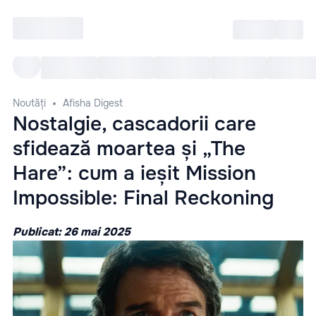
Intră
RU
Toate Evenimentele
Afi
Noutăți
Afisha Digest
Nostalgie, cascadorii care
sfidează moartea și „The
Hare”: cum a ieșit Mission
Impossible: Final Reckoning
Publicat: 26 mai 2025