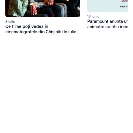
16 Iunie
Paramount anunță un no
3 Iulie
Ce filme poți vedea în
animație cu titlu inedi
cinematografele din Chișinău în iulie
caca
2025?