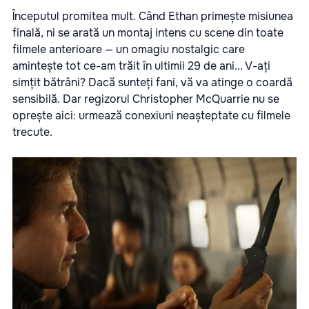
Începutul promitea mult. Când Ethan primește misiunea
finală, ni se arată un montaj intens cu scene din toate
filmele anterioare — un omagiu nostalgic care
amintește tot ce-am trăit în ultimii 29 de ani... V-ați
simțit bătrâni? Dacă sunteți fani, vă va atinge o coardă
sensibilă. Dar regizorul Christopher McQuarrie nu se
oprește aici: urmează conexiuni neașteptate cu filmele
trecute.