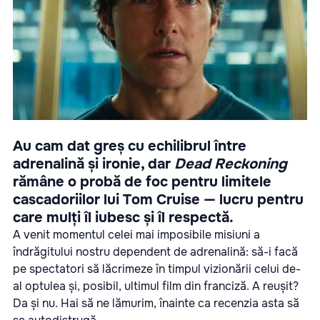
Au cam dat greș cu echilibrul între
adrenalină și ironie, dar
Dead Reckoning
rămâne o probă de foc pentru limitele
cascadoriilor lui Tom Cruise — lucru pentru
care mulți îl iubesc și îl respectă.
A venit momentul celei mai imposibile misiuni a
îndrăgitului nostru dependent de adrenalină: să-i facă
pe spectatori să lăcrimeze în timpul vizionării celui de-
al optulea și, posibil, ultimul film din franciză. A reușit?
Da și nu. Hai să ne lămurim, înainte ca recenzia asta să