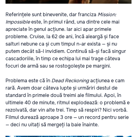
Referințele sunt binevenite, dar franciza
Mission:
Impossible
este, în primul rând, una dintre cele mai
apreciate în genul acțiune. Iar aici apar primele
probleme. Cruise, la 62 de ani, încă aleargă și face
salturi nebune ca și cum timpul n-ar exista — și nu
putem decât să-l invidiem. Continuă să-și facă singur
cascadoriile, în timp ce echipa lui mai trage câteva
focuri de armă sau se rostogolește pe margini.
Problema este că în
Dead Reckoning
acțiunea e cam
rară. Avem doar câteva lupte și urmăriri destul de
standard în primele două treimi ale filmului. Apoi, în
ultimele 40 de minute, ritmul explodează: o problemă e
rezolvată, dar vin alte trei. Timp să respiri? Nici vorbă.
Filmul durează aproape 3 ore — un record pentru serie
— deci nu uitați să mergeți la baie înainte.