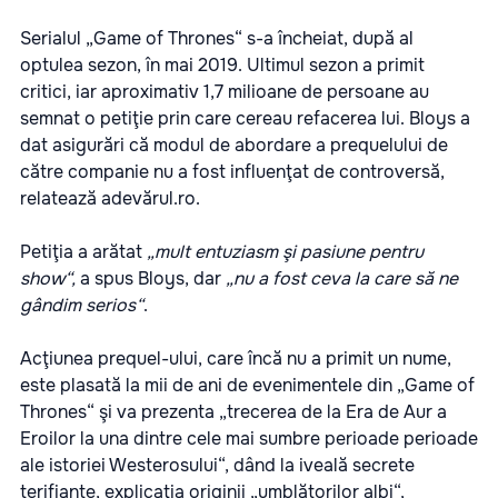
Serialul „Game of Thrones“ s-a încheiat, după al
optulea sezon, în mai 2019. Ultimul sezon a primit
critici, iar aproximativ 1,7 milioane de persoane au
semnat o petiţie prin care cereau refacerea lui. Bloys a
dat asigurări că modul de abordare a prequelului de
către companie nu a fost influenţat de controversă,
relatează
adevărul.ro.
Petiţia a arătat
„mult entuziasm şi pasiune pentru
show“,
a spus Bloys, dar
„nu a fost ceva la care să ne
gândim serios“
.
Acţiunea prequel-ului, care încă nu a primit un nume,
este plasată la mii de ani de evenimentele din „Game of
Thrones“ şi va prezenta „trecerea de la Era de Aur a
Eroilor la una dintre cele mai sumbre perioade perioade
ale istoriei Westerosului“, dând la iveală secrete
terifiante, explicaţia originii „umblătorilor albi“,