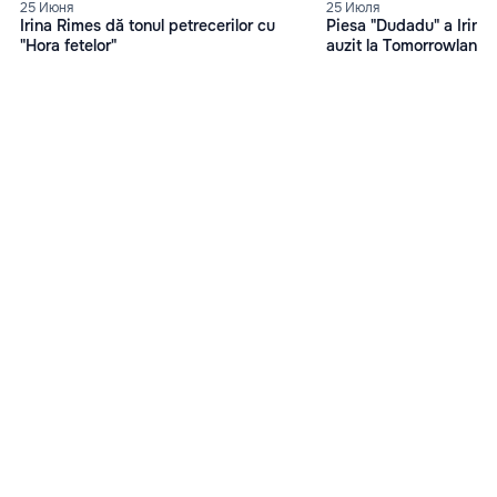
25 Июня
25 Июля
Irina Rimes dă tonul petrecerilor cu
Piesa "Dudadu" a Irinei
"Hora fetelor"
auzit la Tomorrowland