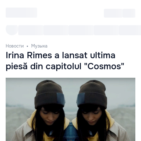
Войти
RO
Все cобытия
Afisha ре
Новости
Музыка
Irina Rimes a lansat ultima
piesă din capitolul "Cosmos"