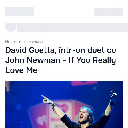
Войти
RO
Все cобытия
Afisha ре
Новости
Музыка
David Guetta, într-un duet cu
John Newman - If You Really
Love Me