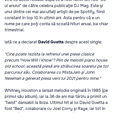
ul anului" de către celebra publicaţie DJ Mag. Este şi
unul dintre cei mai ascultaţi artişti de pe Spotify, fiind
constant în top 10 în ultimii ani. Asta pentru că e un
nume pe care poţi conta să scoată hituri anual, ba chiar
trimestrial.
Iată ce a declarat
David Guetta
despre acest single:
"Cine poate rezista la refrenul unei piese clasice
precum "How Will I Know"? Plin de melodii piano house
old school, această piesă are strălucirea soarelui pe tot
parcursul său. Colaborarea cu MistaJam şi John
Newman a generat piesa verii lui 2021 pentru mine."
Whitney Houston a lansat melodia originală în 1985 (pe
primul său album), iar la 36 de ani mai târziu a primit un
"twist" dansabil la Ibiza. Ultimul hit al lui David Guetta a
fost "Bed", colaborare cu Joel Corry şi Raye, iar tot în