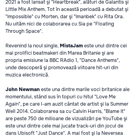
2021 a fost lansat şi "Heartbreak", alături de Galantis şi
Little Mix Anthem. Tot în această perioadă a debutat şi
"Impossible" cu Morten, dar şi "Imanbek" cu Rita Ora.
Nu uităm nici de colaborarea cu Sia pe "Floating
Through Space".
Revenind la noul single,
MistaJam
este unul dintre cei
mai prolifici beatmakeri din Marea Britanie şi are
propria emisiune la BBC RAdio 1, "Dance Anthems",
unde descoperă şi promovează viitoare hit-uri din
muzica electronică.
John Newman
este una dintre marile voci britanice ale
momentului, stând sus în topuri cu hitul "Love Me
Again", pe care l-am auzit cântat de artist şi la Summer
Well 2014. Colaborarea sa cu Calvin Harris, "Blame It"
are peste 750 de milioane de vizualizări pe YouTube şi
este unul dintre cele mai jucate track-uri din jocul de
dans Ubisoft "Just Dance". A mai fost şi la Neversea