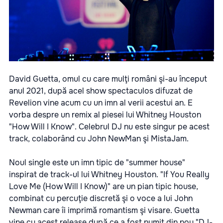
David Guetta, omul cu care mulţi români şi-au început
anul 2021, după acel show spectaculos difuzat de
Revelion vine acum cu un imn al verii acestui an. E
vorba despre un remix al piesei lui Whitney Houston
"How Will I Know". Celebrul DJ nu este singur pe acest
track, colaborând cu John NewMan şi MistaJam.
Noul single este un imn tipic de "summer house"
inspirat de track-ul lui Whitney Houston. "If You Really
Love Me (How Will I Know)" are un pian tipic house,
combinat cu percuţie discretă şi o voce a lui John
Newman care îi imprimă romantism şi visare. Guetta
vine cu acest release după ce a fost numit din nou "DJ-