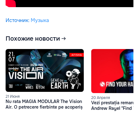
Источник
:
Музыка
Похожие новости
21 Июня
20 Апреля
Nu rata MAGIA MODULAR The Vision
Vezi prestația remarcabi
Air. O petrecere fierbinte pe acoperiș
Andrew Rayel "Find Y
#350"