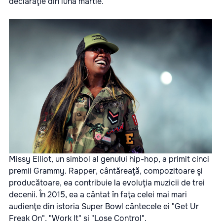
declaraţie din luna martie.
Missy Elliot, un simbol al genului hip-hop, a primit cinci
premii Grammy. Rapper, cântăreaţă, compozitoare şi
producătoare, ea contribuie la evoluţia muzicii de trei
decenii. În 2015, ea a cântat în faţa celei mai mari
audienţe din istoria Super Bowl cântecele ei "Get Ur
Freak On", "Work It" şi "Lose Control".