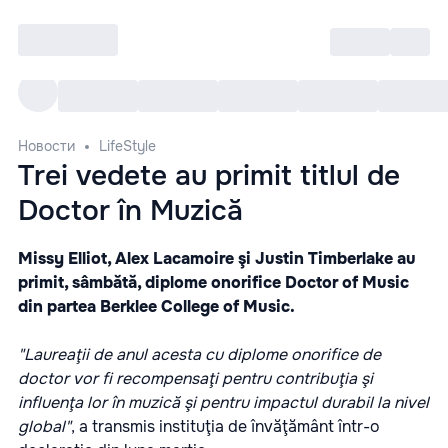
Войти
RO
Все cобытия
Afisha ре
Новости
LifeStyle
Trei vedete au primit titlul de
Doctor în Muzică
Missy Elliot, Alex Lacamoire şi Justin Timberlake au
primit, sâmbătă, diplome onorifice Doctor of Music
din partea Berklee College of Music.
"Laureaţii de anul acesta cu diplome onorifice de
doctor vor fi recompensaţi pentru contribuţia şi
influenţa lor în muzică şi pentru impactul durabil la nivel
global"
, a transmis instituţia de învăţământ într-o