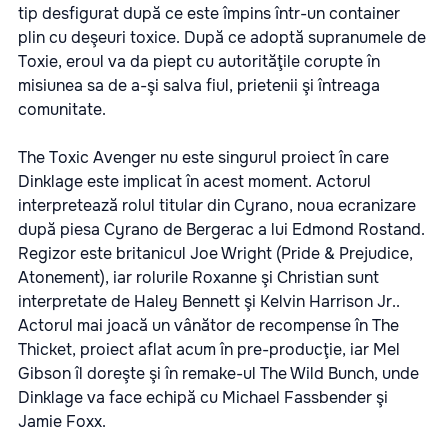
tip desfigurat după ce este împins într-un container
plin cu deşeuri toxice. După ce adoptă supranumele de
Toxie, eroul va da piept cu autorităţile corupte în
misiunea sa de a-şi salva fiul, prietenii şi întreaga
comunitate.
The Toxic Avenger nu este singurul proiect în care
Dinklage este implicat în acest moment. Actorul
interpretează rolul titular din Cyrano, noua ecranizare
după piesa Cyrano de Bergerac a lui Edmond Rostand.
Regizor este britanicul Joe Wright (Pride & Prejudice,
Atonement), iar rolurile Roxanne şi Christian sunt
interpretate de Haley Bennett şi Kelvin Harrison Jr..
Actorul mai joacă un vânător de recompense în The
Thicket, proiect aflat acum în pre-producţie, iar Mel
Gibson îl doreşte şi în remake-ul The Wild Bunch, unde
Dinklage va face echipă cu Michael Fassbender şi
Jamie Foxx.