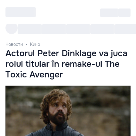
Войти
RO
Все cобытия
Afisha ре
Новости
Кино
Actorul Peter Dinklage va juca
rolul titular în remake-ul The
Toxic Avenger