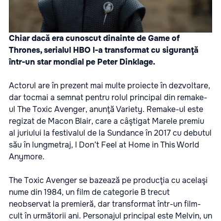
Chiar dacă era cunoscut dinainte de Game of
Thrones, serialul HBO l-a transformat cu siguranţă
într-un star mondial pe Peter Dinklage.
Actorul are în prezent mai multe proiecte în dezvoltare,
dar tocmai a semnat pentru rolul principal din remake-
ul The Toxic Avenger, anunţă Variety. Remake-ul este
regizat de Macon Blair, care a câştigat Marele premiu
al juriului la festivalul de la Sundance în 2017 cu debutul
său în lungmetraj, I Don’t Feel at Home in This World
Anymore.
The Toxic Avenger se bazează pe producţia cu acelaşi
nume din 1984, un film de categorie B trecut
neobservat la premieră, dar transformat într-un film-
cult în următorii ani. Personajul principal este Melvin, un