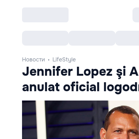
Все cобытия
Afisha рекомендует
К
Новости
LifeStyle
Jennifer Lopez şi 
anulat oficial logo