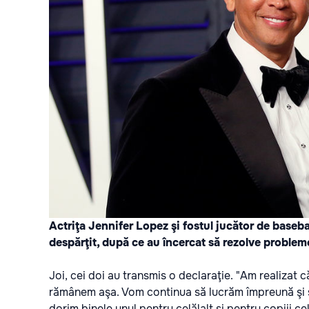
Actriţa Jennifer Lopez şi fostul jucător de baseba
despărţit, după ce au încercat să rezolve probleme
Joi, cei doi au transmis o declaraţie. "Am realizat 
rămânem aşa. Vom continua să lucrăm împreună şi să 
dorim binele unul pentru celălalt şi pentru copiii ce