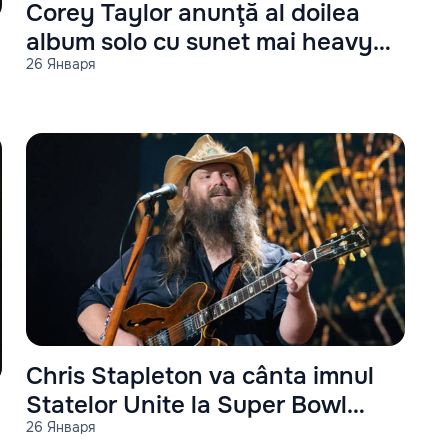
Corey Taylor anunţă al doilea
album solo cu sunet mai heavy
26 Января
decât primul
Chris Stapleton va cânta imnul
Statelor Unite la Super Bowl
26 Января
2023