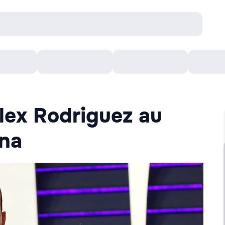
онцерты
Театр
Кишинев Арена
Кино
Alex Rodriguez au
dna