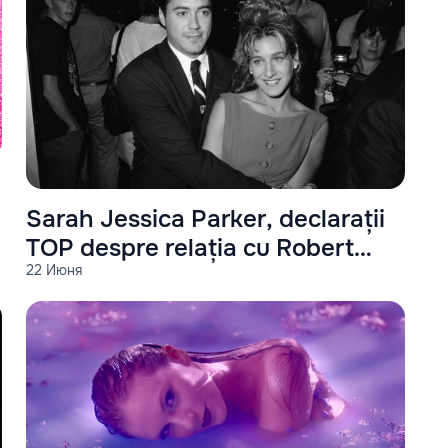
Sarah Jessica Parker, declarații
TOP despre relația cu Robert
22 Июня
Downey Jr