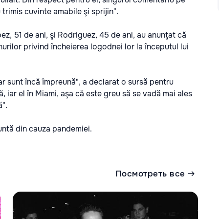
trimis cuvinte amabile şi sprijin".
z, 51 de ani, şi Rodriguez, 45 de ani, au anunţat că
urilor privind încheierea logodnei lor la începutul lui
ar sunt încă împreună", a declarat o sursă pentru
 iar el în Miami, aşa că este greu să se vadă mai ales
ă".
nuntă din cauza pandemiei.
Посмотреть все