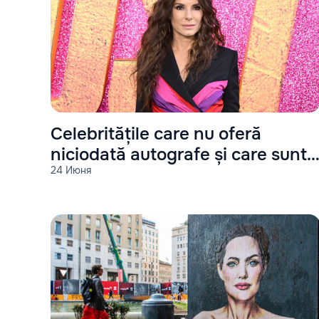
Celebritățile care nu oferă
niciodată autografe și care sunt
24 Июня
motivele