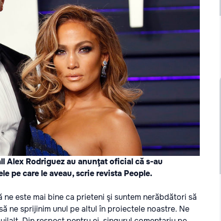
ll Alex Rodriguez au anunţat oficial că s-au
le pe care le aveau, scrie revista People.
că ne este mai bine ca prieteni şi suntem nerăbdători să
ne sprijinim unul pe altul în proiectele noastre. Ne
luilalt. Din respect pentru ei, singurul comentariu pe