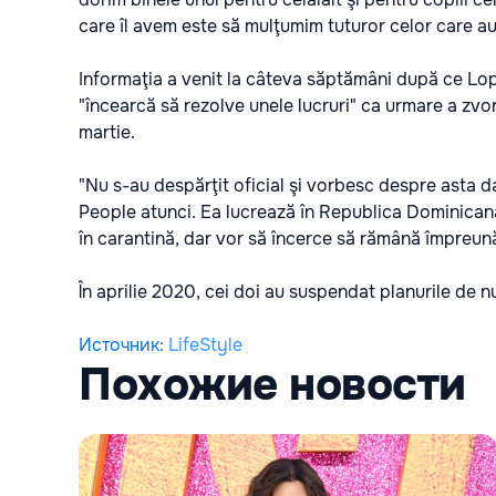
care îl avem este să mulţumim tuturor celor care au 
Informaţia a venit la câteva săptămâni după ce Lope
"încearcă să rezolve unele lucruri" ca urmare a zvon
martie.
"Nu s-au despărţit oficial şi vorbesc despre asta d
People atunci. Ea lucrează în Republica Dominicană,
în carantină, dar vor să încerce să rămână împreun
În aprilie 2020, cei doi au suspendat planurile de 
Источник
:
LifeStyle
Похожие новости