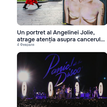
Un portret al Angelinei Jolie,
atrage atenția asupra cancerului
4 Февраля
de sân