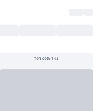
Войти
RO
Культурный ваучер
Топ 10
Ещё
ТОП СОБЫТИЙ