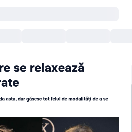
онцерты
Театр
Кишинев Арена
Кино
re se relaxează
rate
a asta, dar găsesc tot felul de modalități de a se