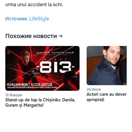
urma unui accident la schi.
Источник
:
LifeStyle
Похожие новости
26 Июля
Actori care au devenit 
13 Января
apropiați
Stand-up de top la Chișinău: Danila,
Guram și Margarita!