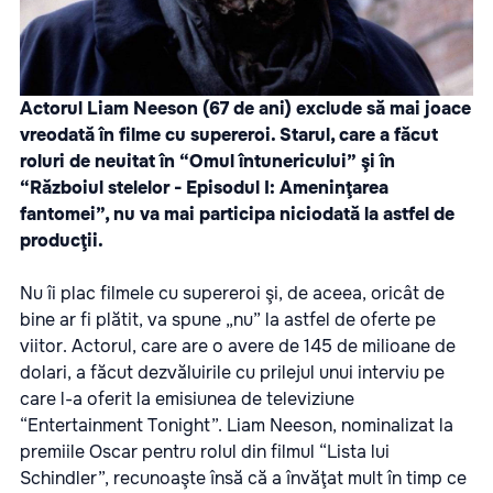
Actorul Liam Neeson (67 de ani) exclude să mai joace
vreodată în filme cu supereroi. Starul, care a făcut
roluri de neuitat în “Omul întunericului” şi în
“Războiul stelelor - Episodul I: Ameninţarea
fantomei”, nu va mai participa niciodată la astfel de
producţii.
Nu îi plac filmele cu supereroi şi, de aceea, oricât de
bine ar fi plătit, va spune „nu” la astfel de oferte pe
viitor. Actorul, care are o avere de 145 de milioane de
dolari, a făcut dezvăluirile cu prilejul unui interviu pe
care l-a oferit la emisiunea de televiziune
“Entertainment Tonight”. Liam Neeson, nominalizat la
premiile Oscar pentru rolul din filmul “Lista lui
Schindler”, recunoaşte însă că a învăţat mult în timp ce