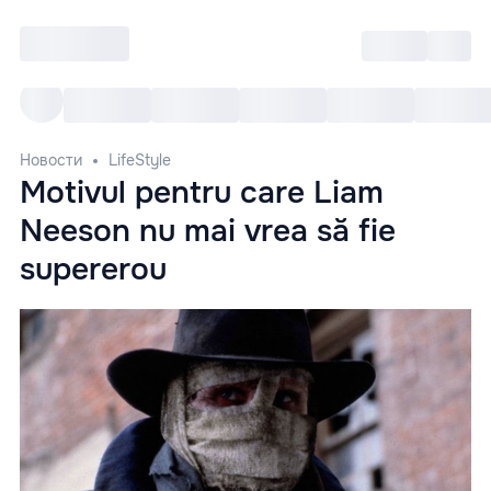
Войти
RO
Все cобытия
Afisha ре
Новости
LifeStyle
Motivul pentru care Liam
Neeson nu mai vrea să fie
supererou