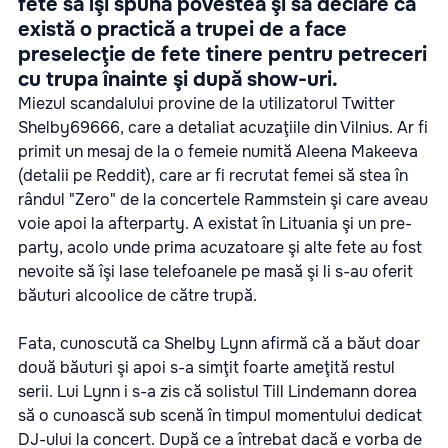
fete să îşi spună povestea şi să declare că
există o practică a trupei de a face
preselecţie de fete tinere pentru petreceri
cu trupa înainte şi după show-uri.
Miezul scandalului provine de la utilizatorul Twitter
Shelby69666, care a detaliat acuzaţiile din Vilnius. Ar fi
primit un mesaj de la o femeie numită Aleena Makeeva
(detalii pe Reddit), care ar fi recrutat femei să stea în
rândul "Zero" de la concertele Rammstein şi care aveau
voie apoi la afterparty. A existat în Lituania şi un pre-
party, acolo unde prima acuzatoare şi alte fete au fost
nevoite să îşi lase telefoanele pe masă şi li s-au oferit
băuturi alcoolice de către trupă.
Fata, cunoscută ca Shelby Lynn afirmă că a băut doar
două băuturi şi apoi s-a simţit foarte ameţită restul
serii. Lui Lynn i s-a zis că solistul Till Lindemann dorea
să o cunoască sub scenă în timpul momentului dedicat
DJ-ului la concert. După ce a întrebat dacă e vorba de