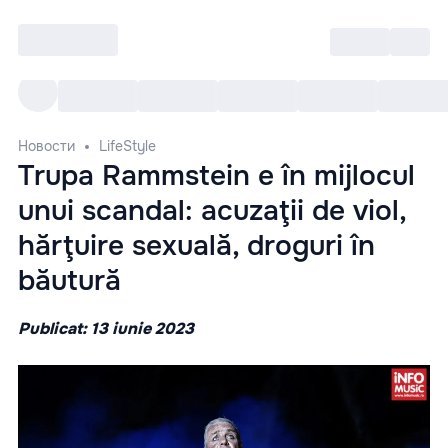
Войти
RO
Все cобытия
Afisha ре
Новости
LifeStyle
Trupa Rammstein e în mijlocul
unui scandal: acuzaţii de viol,
hărţuire sexuală, droguri în
băutură
Publicat: 13 iunie 2023