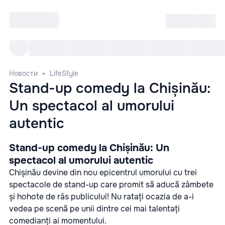
Войти
RO
Все cобытия
Afisha ре
Новости
LifeStyle
Stand-up comedy la Chișinău:
Un spectacol al umorului
autentic
Stand-up comedy la Chișinău: Un
spectacol al umorului autentic
Chișinău devine din nou epicentrul umorului cu trei
spectacole de stand-up care promit să aducă zâmbete
și hohote de râs publicului! Nu ratați ocazia de a-i
vedea pe scenă pe unii dintre cei mai talentați
comedianți ai momentului.