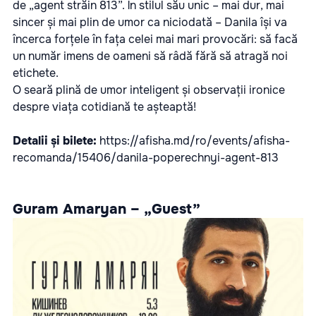
de „agent străin 813”. În stilul său unic – mai dur, mai
sincer și mai plin de umor ca niciodată – Danila își va
încerca forțele în fața celei mai mari provocări: să facă
un număr imens de oameni să râdă fără să atragă noi
etichete.
O seară plină de umor inteligent și observații ironice
despre viața cotidiană te așteaptă!
Detalii și bilete:
https://afisha.md/ro/events/afisha-
recomanda/15406/danila-poperechnyi-agent-813
Guram Amaryan – „Guest”