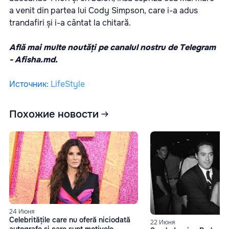
a venit din partea lui Cody Simpson, care i-a adus
trandafiri și i-a cântat la chitară.
Află mai multe noutăți pe canalul nostru de Telegram
-
Afisha.md.
Источник
:
LifeStyle
Похожие новости
24 Июня
Celebritățile care nu oferă niciodată
22 Июня
autografe și care sunt motivele