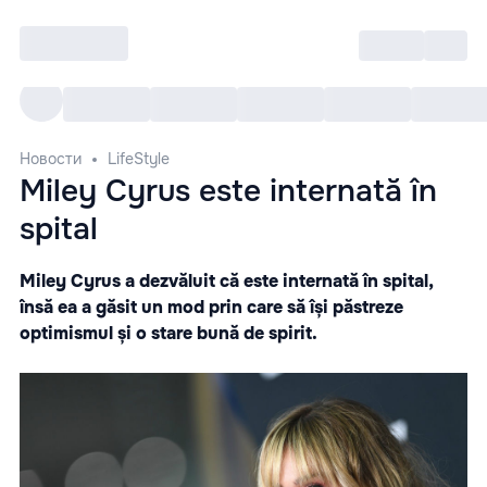
Войти
RO
Все cобытия
Afisha ре
Новости
LifeStyle
Miley Cyrus este internată în
spital
Miley Cyrus a dezvăluit că este internată în spital,
însă ea a găsit un mod prin care să își păstreze
optimismul și o stare bună de spirit.