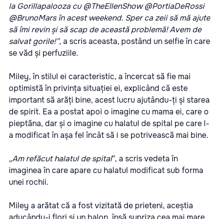
la Gorillapalooza cu @TheEllenShow @PortiaDeRossi
@BrunoMars în acest weekend. Sper ca zeii să mă ajute
să îmi revin și să scap de această problemă! Avem de
salvat gorile!”
, a scris aceasta, postând un selfie în care
se văd și perfuziile.
Miley, în stilul ei caracteristic, a încercat să fie mai
optimistă în privința situației ei, explicând că este
important să arăți bine, acest lucru ajutându-ți și starea
de spirit. Ea a postat apoi o imagine cu mama ei, care o
pieptăna, dar și o imagine cu halatul de spital pe care l-
a modificat în așa fel încât să i se potrivească mai bine.
„Am refăcut halatul de spital
”, a scris vedeta în
imaginea în care apare cu halatul modificat sub forma
unei rochii.
Miley a arătat că a fost vizitată de prieteni, aceștia
aducându-i flori și un balon, însă supriza cea mai mare