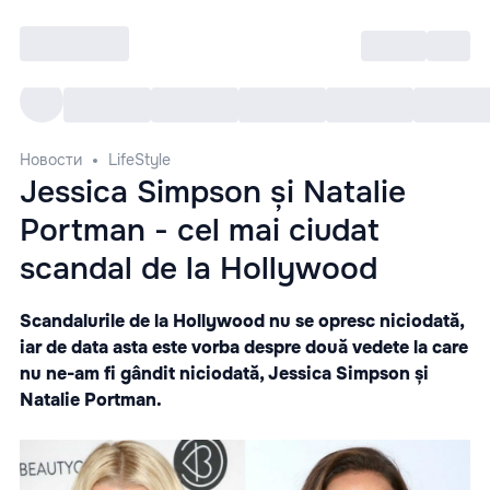
Войти
RO
Все cобытия
Afisha ре
Новости
LifeStyle
Jessica Simpson și Natalie
Portman - cel mai ciudat
scandal de la Hollywood
Scandalurile de la Hollywood nu se opresc niciodată,
iar de data asta este vorba despre două vedete la care
nu ne-am fi gândit niciodată, Jessica Simpson și
Natalie Portman.