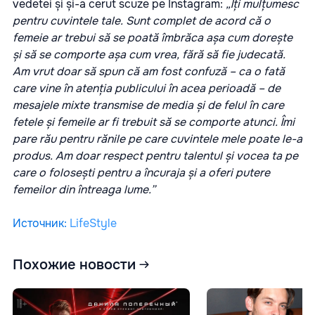
vedetei și și-a cerut scuze pe Instagram:
„Îți mulțumesc
pentru cuvintele tale. Sunt complet de acord că o
femeie ar trebui să se poată îmbrăca așa cum dorește
și să se comporte așa cum vrea, fără să fie judecată.
Am vrut doar să spun că am fost confuză – ca o fată
care vine în atenția publicului în acea perioadă – de
mesajele mixte transmise de media și de felul în care
fetele și femeile ar fi trebuit să se comporte atunci. Îmi
pare rău pentru rănile pe care cuvintele mele poate le-a
produs. Am doar respect pentru talentul și vocea ta pe
care o folosești pentru a încuraja și a oferi putere
femeilor din întreaga lume.”
Источник
:
LifeStyle
Похожие новости