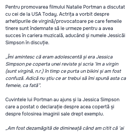
Pentru promovarea filmului Natalie Portman a discutat
cu cei de la USA Today. Actrița a vorbit despre
arhetipurile de virgină/provocatoare pe care femeile
tinere sunt îndemnate să le urmeze pentru a avea
succes în cariera muzicală, aducând și numele Jessicăi
Simpson în discuție.
„Îmi amintesc că eram adolescentă și era Jessica
Simpson pe coperta unei reviste și scria ‘Im a virgin
(sunt virgină, n.r.) în timp ce purta un bikini și am fost
confuză. Adică nu știu ce ar trebui să îmi spună asta ca
femeie, ca fată”.
Cuvintele lui Portman au ajuns și la Jessica Simpson
care a postat o declarație despre acea copertă și
despre folosirea imaginii sale drept exemplu.
„Am fost dezamăgită de dimineață când am citit că ‘ai