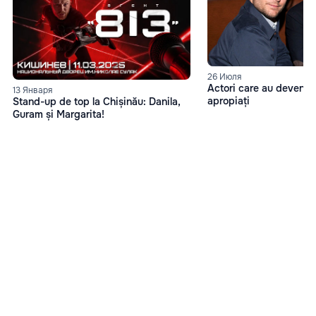
26 Июля
Actori care au devenit 
13 Января
apropiați
Stand-up de top la Chișinău: Danila,
Guram și Margarita!