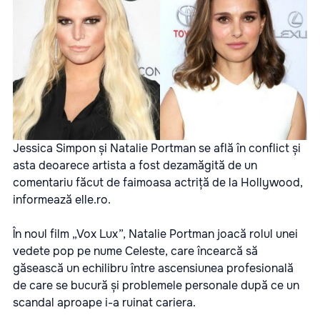
Jessica Simpon și Natalie Portman se află în conflict și
asta deoarece artista a fost dezamăgită de un
comentariu făcut de faimoasa actriță de la Hollywood,
informează
elle.ro
.
În noul film „Vox Lux”, Natalie Portman joacă rolul unei
vedete pop pe nume Celeste, care încearcă să
găsească un echilibru între ascensiunea profesională
de care se bucură și problemele personale după ce un
scandal aproape i-a ruinat cariera.