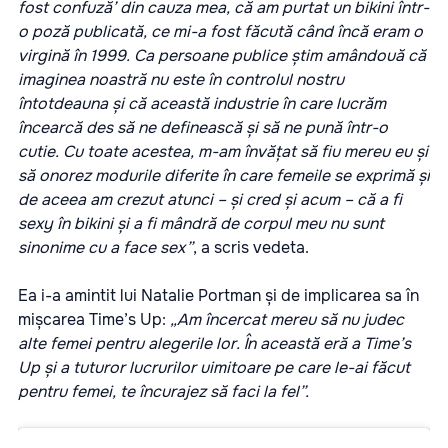
fost confuză’ din cauza mea, că am purtat un bikini într-
o poză publicată, ce mi-a fost făcută când încă eram o
virgină în 1999. Ca persoane publice știm amândouă că
imaginea noastră nu este în controlul nostru
întotdeauna și că această industrie în care lucrăm
încearcă des să ne definească și să ne pună într-o
cutie. Cu toate acestea, m-am învățat să fiu mereu eu și
să onorez modurile diferite în care femeile se exprimă și
de aceea am crezut atunci – și cred și acum – că a fi
sexy în bikini și a fi mândră de corpul meu nu sunt
sinonime cu a face sex”
, a scris vedeta.
Ea i-a amintit lui Natalie Portman și de implicarea sa în
mișcarea Time’s Up:
„Am încercat mereu să nu judec
alte femei pentru alegerile lor. În această eră a Time’s
Up și a tuturor lucrurilor uimitoare pe care le-ai făcut
pentru femei, te încurajez să faci la fel”.