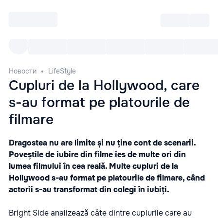
Войти
RO
Все cобытия
Afisha ре
Новости
LifeStyle
Cupluri de la Hollywood, care
s-au format pe platourile de
filmare
Dragostea nu are limite și nu ține cont de scenarii.
Poveștile de iubire din filme ies de multe ori din
lumea filmului în cea reală. Multe cupluri de la
Hollywood s-au format pe platourile de filmare, când
actorii s-au transformat din colegi în iubiți.
Bright Side analizează câte dintre cuplurile care au