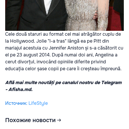
Cele două staruri au format cel mai atrăgător cuplu de
la Hollywood. Jolie "l-a tras" lângă ea pe Pitt din
mariajul acestuia cu Jennifer Aniston și s-a căsătorit cu
el pe 23 august 2014. După numai doi ani, Angelina a
cerut divorțul, invocând opiniile diferite privind
educația celor șase copii pe care îi creșteau împreună.
Află mai multe noutăți pe canalul nostru de Telegram
-
Afisha.md.
Источник
:
LifeStyle
Похожие новости