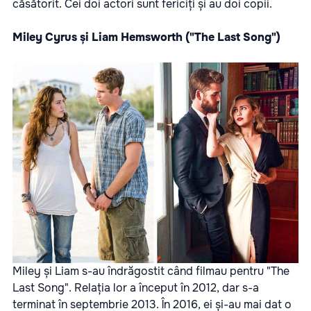
căsătorit. Cei doi actori sunt fericiți și au doi copii.
Miley Cyrus și Liam Hemsworth ("The Last Song")
Miley și Liam s-au îndrăgostit când filmau pentru "The
Last Song". Relația lor a început în 2012, dar s-a
terminat în septembrie 2013. În 2016, ei și-au mai dat o