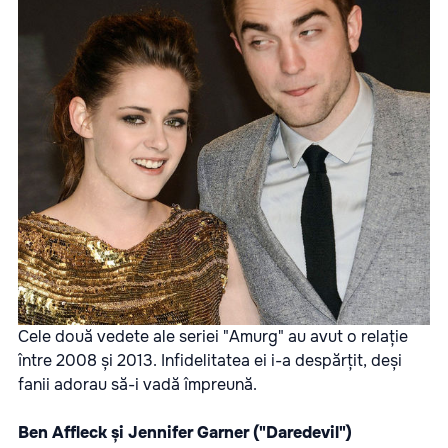
Cele două vedete ale seriei "Amurg" au avut o relație
între 2008 și 2013. Infidelitatea ei i-a despărțit, deși
fanii adorau să-i vadă împreună.
Ben Affleck și Jennifer Garner ("Daredevil")