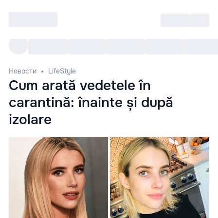
Войти
RO
Все cобытия
Afisha ре
Новости
LifeStyle
Cum arată vedetele în
carantină: înainte și după
izolare