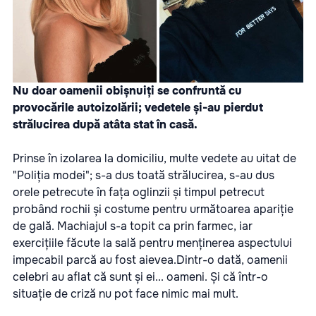
Nu doar oamenii obișnuiți se confruntă cu
provocările autoizolării; vedetele și-au pierdut
strălucirea după atâta stat în casă.
Prinse în izolarea la domiciliu, multe vedete au uitat de
"Poliția modei"; s-a dus toată strălucirea, s-au dus
orele petrecute în fața oglinzii și timpul petrecut
probând rochii și costume pentru următoarea apariție
de gală. Machiajul s-a topit ca prin farmec, iar
exercițiile făcute la sală pentru menținerea aspectului
impecabil parcă au fost aievea.Dintr-o dată, oamenii
celebri au aflat că sunt și ei... oameni. Și că într-o
situație de criză nu pot face nimic mai mult.