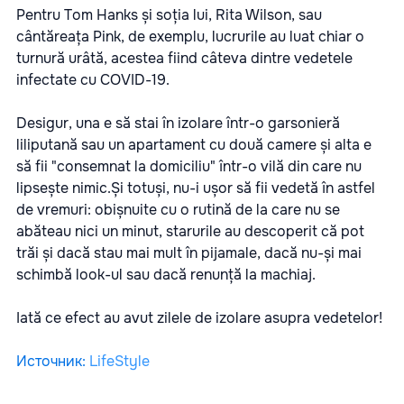
Pentru Tom Hanks și soția lui, Rita Wilson, sau
cântăreața Pink, de exemplu, lucrurile au luat chiar o
turnură urâtă, acestea fiind câteva dintre vedetele
infectate cu COVID-19.
Desigur, una e să stai în izolare într-o garsonieră
liliputană sau un apartament cu două camere și alta e
să fii "consemnat la domiciliu" într-o vilă din care nu
lipsește nimic.Și totuși, nu-i ușor să fii vedetă în astfel
de vremuri: obișnuite cu o rutină de la care nu se
abăteau nici un minut, starurile au descoperit că pot
trăi și dacă stau mai mult în pijamale, dacă nu-și mai
schimbă look-ul sau dacă renunță la machiaj.
Iată ce efect au avut zilele de izolare asupra vedetelor!
Источник
:
LifeStyle