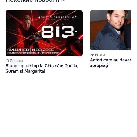
26 Июля
Actori care au devenit 
13 Января
apropiați
Stand-up de top la Chișinău: Danila,
Guram și Margarita!