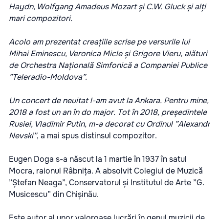
Haydn, Wolfgang Amadeus Mozart și C.W. Gluck și alți
mari compozitori.
Acolo am prezentat creațiile scrise pe versurile lui
Mihai Eminescu, Veronica Micle și Grigore Vieru, alături
de Orchestra Națională Simfonică a Companiei Publice
”Teleradio-Moldova”.
Un concert de neuitat l-am avut la Ankara. Pentru mine,
2018 a fost un an în do major. Tot în 2018, președintele
Rusiei, Vladimir Putin, m-a decorat cu Ordinul ”Alexandr
Nevski”
, a mai spus distinsul compozitor.
Eugen Doga s-a născut la 1 martie în 1937 în satul
Mocra, raionul Râbnița. A absolvit Colegiul de Muzică
”Ștefan Neaga”, Conservatorul și Institutul de Arte ”G.
Musicescu” din Chișinău.
Este autor al unor valoroase lucrări în genul muzicii de