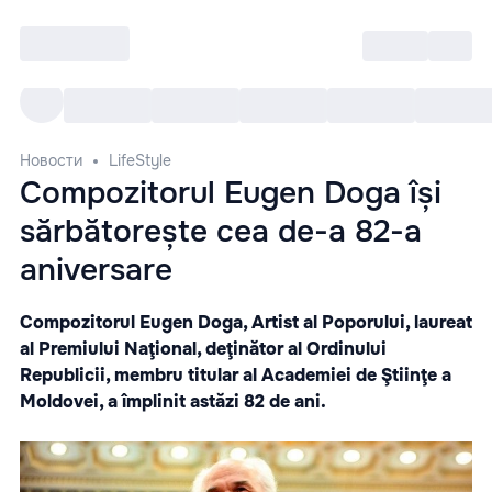
Войти
RO
Все cобытия
Afisha ре
Новости
LifeStyle
Compozitorul Eugen Doga își
sărbătorește cea de-a 82-a
aniversare
Compozitorul Eugen Doga, Artist al Poporului, laureat
al Premiului Naţional, deţinător al Ordinului
Republicii, membru titular al Academiei de Ştiinţe a
Moldovei, a împlinit astăzi 82 de ani.