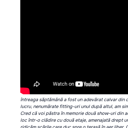
întreaga săptămână a fost un adevărat calvar din cau
lucru, nenumărate fitting-uri unul după altul, am s
Cred că voi păstra în memorie două show-uri din a
loc într-o clădire cu două etaje, amenajată drept u
ridicăm scările care duc spre o terasă în aer liber. 