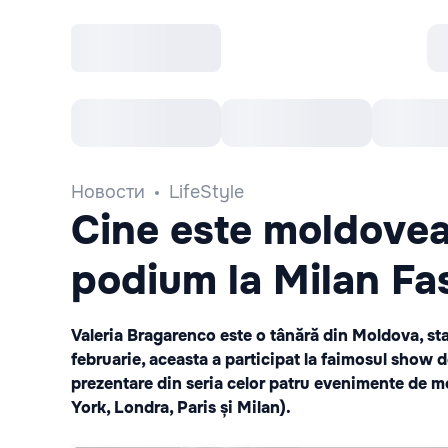
Все cобытия
Afisha рекомендует
К
Новости
LifeStyle
Cine este moldovea
podium la Milan F
Valeria Bragarenco este o tânără din Moldova, st
februarie, aceasta a participat la faimosul show 
prezentare din seria celor patru evenimente de m
York, Londra, Paris și Milan).