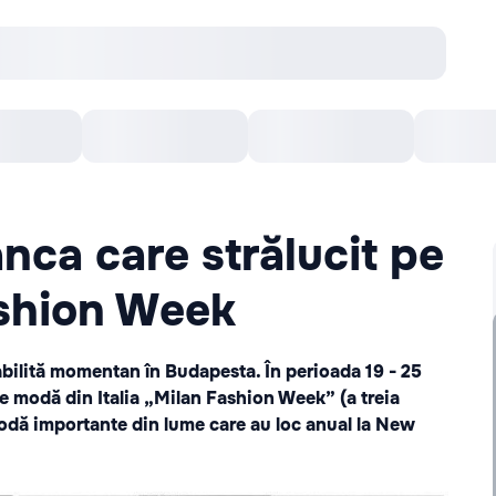
онцерты
Театр
Кишинев Арена
Кино
nca care strălucit pe
ashion Week
abilită momentan în Budapesta. În perioada 19 - 25
de modă din Italia „Milan Fashion Week” (a treia
odă importante din lume care au loc anual la New