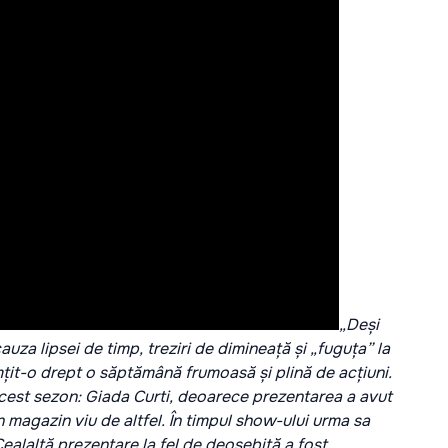
„Deși
za lipsei de timp, treziri de dimineață și „fuguța” la
imțit-o drept o săptămână frumoasă și plină de acțiuni.
cest sezon: Giada Curti, deoarece prezentarea a avut
n magazin viu de altfel. În timpul show-ului urma sa
Cealaltă prezentare la fel de deosebită a fost