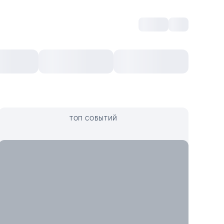
Войти
RO
Культурный ваучер
Топ 10
Ещё
ТОП СОБЫТИЙ