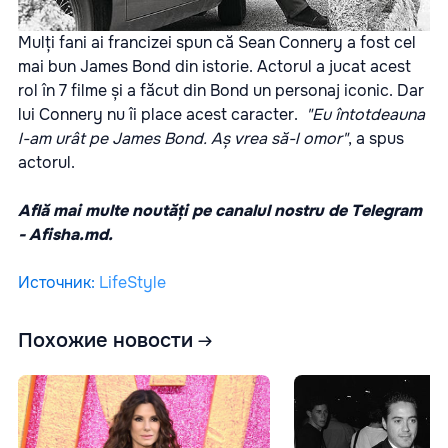
Mulți fani ai francizei spun că Sean Connery a fost cel
mai bun James Bond din istorie. Actorul a jucat acest
rol în 7 filme și a făcut din Bond un personaj iconic. Dar
lui Connery nu îi place acest caracter.
"Eu întotdeauna
l-am urât pe James Bond. Aș vrea să-l omor"
, a spus
actorul.
Află mai multe noutăți pe canalul nostru de Telegram
-
Afisha.md.
Источник
:
LifeStyle
Похожие новости