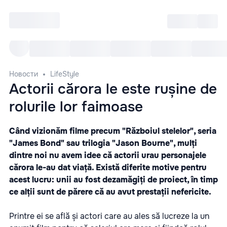
Войти
RO
Все cобытия
Afisha ре
Новости
LifeStyle
Actorii cărora le este rușine de
rolurile lor faimoase
Când vizionăm filme precum "Războiul stelelor", seria
"James Bond" sau trilogia "Jason Bourne", mulți
dintre noi nu avem idee că actorii urau personajele
cărora le-au dat viață. Există diferite motive pentru
acest lucru: unii au fost dezamăgiți de proiect, în timp
ce alții sunt de părere că au avut prestații nefericite.
Printre ei se află și actori care au ales să lucreze la un