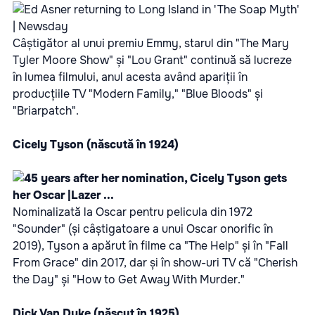
Câștigător al unui premiu Emmy, starul din "The Mary
Tyler Moore Show" și "Lou Grant" continuă să lucreze
în lumea filmului, anul acesta având apariții în
producțiile TV "Modern Family," "Blue Bloods" și
"Briarpatch".
Cicely Tyson (născută în 1924)
Nominalizată la Oscar pentru pelicula din 1972
"Sounder" (și câștigatoare a unui Oscar onorific în
2019), Tyson a apărut în filme ca "The Help" și în "Fall
From Grace" din 2017, dar și în show-uri TV că "Cherish
the Day" și "How to Get Away With Murder."
Dick Van Dyke (născut în 1925)