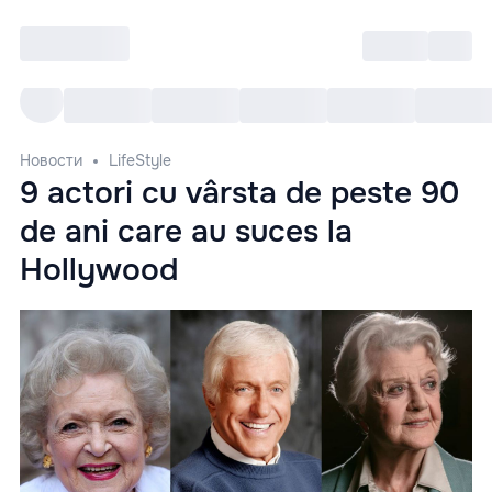
Войти
RO
Все cобытия
Afisha ре
Новости
LifeStyle
9 actori cu vârsta de peste 90
de ani care au suces la
Hollywood