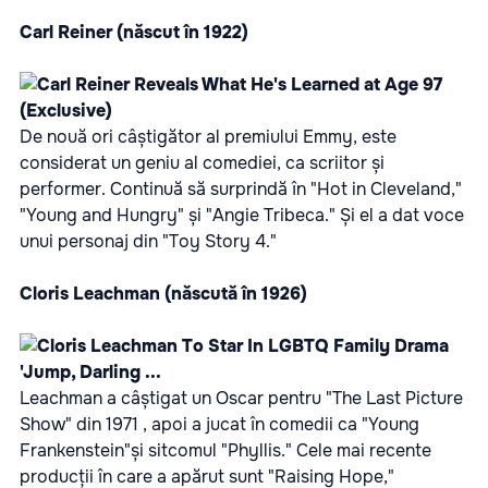
Carl Reiner (născut în 1922)
De nouă ori câștigător al premiului Emmy, este
considerat un geniu al comediei, ca scriitor și
performer. Continuă să surprindă în "Hot in Cleveland,"
"Young and Hungry" și "Angie Tribeca." Și el a dat voce
unui personaj din "Toy Story 4."
Cloris Leachman (născută în 1926)
Leachman a câștigat un Oscar pentru "The Last Picture
Show" din 1971 , apoi a jucat în comedii ca "Young
Frankenstein"și sitcomul "Phyllis." Cele mai recente
producții în care a apărut sunt "Raising Hope,"