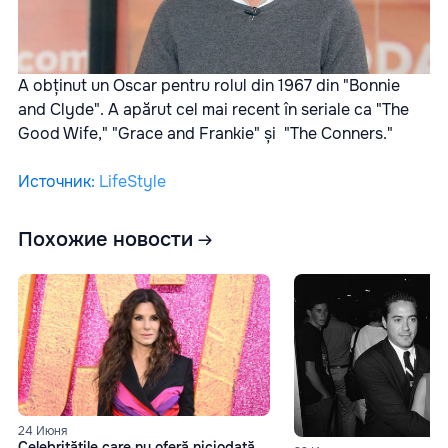
A obținut un Oscar pentru rolul din 1967 din "Bonnie
and Clyde". A apărut cel mai recent în seriale ca "The
Good Wife," "Grace and Frankie" și "The Conners."
Источник
:
LifeStyle
Похожие новости
24 Июня
Celebritățile care nu oferă niciodată