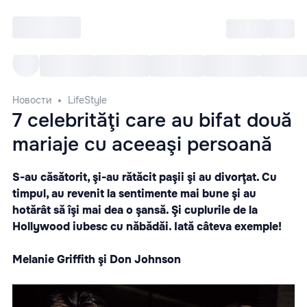
Войти
RO
Все cобытия
Afisha ре
Новости
LifeStyle
7 celebrităţi care au bifat două
mariaje cu aceeaşi persoană
S-au căsătorit, şi-au rătăcit paşii şi au divorţat. Cu
timpul, au revenit la sentimente mai bune şi au
hotărât să îşi mai dea o şansă. Şi cuplurile de la
Hollywood iubesc cu năbădăi. Iată câteva exemple!
Melanie Griffith şi Don Johnson