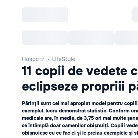
Все cобытия
Afisha рекомендует
К
Новости
LifeStyle
11 copii de vedete c
eclipseze propriii p
Părinții sunt cel mai apropiat model pentru copiii 
exemplul, lucru demonstrat statistic. Conform unui
medicale are, în medie, de 3,75 ori mai multe șanse
se întâmplă doar oamenilor obișnuiți. Copiii vedet
obișnuiesc cu ce fac ei și le preiau exemplele și sf