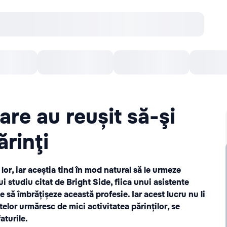
онцерты
Театр
Кишинев Арена
Кино
are au reușit să-şi
ărinţi
lor, iar aceștia tind în mod natural să le urmeze
 studiu citat de Bright Side, fiica unui asistente
 să îmbrățișeze această profesie. Iar acest lucru nu li
elor urmăresc de mici activitatea părinților, se
aturile.