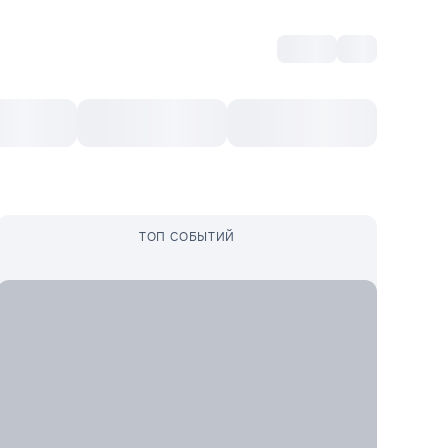
Войти
RO
Культурный ваучер
Топ 10
Ещё
ТОП СОБЫТИЙ