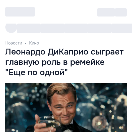
Войти
RO
Все cобытия
Afisha ре
Новости
Кино
Леонардо ДиКаприо сыграет
главную роль в ремейке
"Еще по одной"