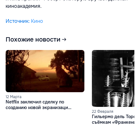
киноакадемия.
Источник
:
Кино
Похожие новости
12 Марта
Netflix заключил сделку по
созданию новой экранизаци
22 Февраля
Стивена Кинга Куджо
Гильермо дель Торо п
съёмкам «Франкеншт
Netflix