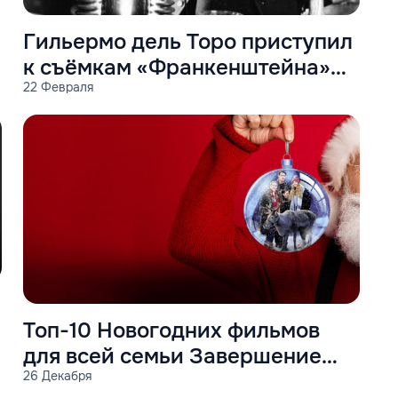
Гильермо дель Торо приступил
к съёмкам «Франкенштейна»
22 Февраля
для Netflix
Топ-10 Новогодних фильмов
для всей семьи Завершение
26 Декабря
года с удовольствием