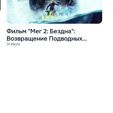
Фильм "Мег 2: Бездна":
Возвращение Подводных
31 Июля
Ужасов и Спасение Мира