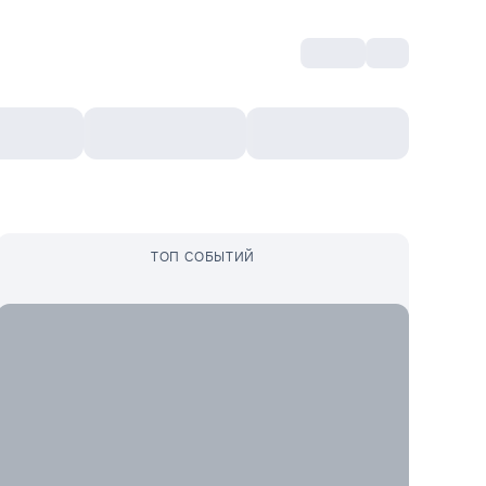
Войти
RO
Культурный ваучер
Топ 10
Ещё
ТОП СОБЫТИЙ