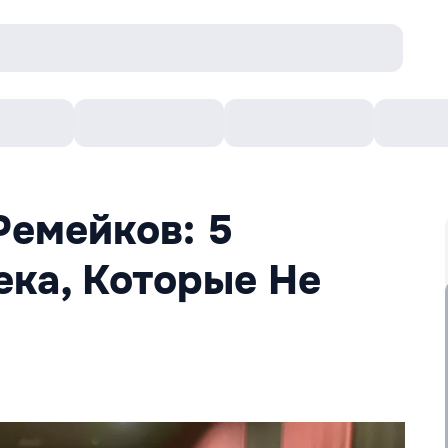
онцерты
Театр
Кишинев Арена
Кино
Ремейков: 5
ека, Которые Не