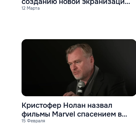
созданию новой экранизаци
12 Марта
Стивена Кинга Куджо
Кристофер Нолан назвал
фильмы Marvel спасением в
15 Февраля
период коронавируса