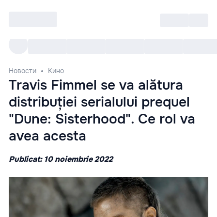
Войти
RO
Все cобытия
Afisha ре
Новости
Кино
Travis Fimmel se va alătura
distribuției serialului prequel
"Dune: Sisterhood". Ce rol va
avea acesta
Publicat: 10 noiembrie 2022