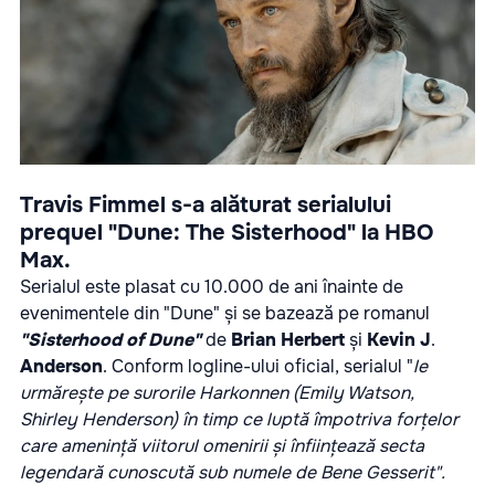
Travis Fimmel s-a alăturat serialului
prequel "Dune: The Sisterhood" la HBO
Max.
Serialul este plasat cu 10.000 de ani înainte de
evenimentele din "Dune" și se bazează pe romanul
"Sisterhood of Dune"
de
Brian
Herbert
și
Kevin
J
.
Anderson
. Conform logline-ului oficial, serialul "
le
urmărește pe surorile Harkonnen (Emily Watson,
Shirley Henderson) în timp ce luptă împotriva forțelor
care amenință viitorul omenirii și înființează secta
legendară cunoscută sub numele de Bene Gesserit".