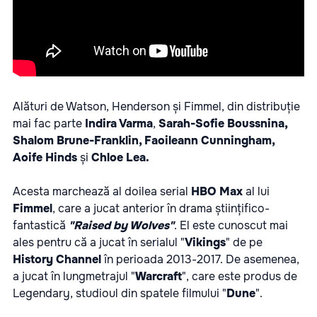
Alături de Watson, Henderson și Fimmel, din distribuție
mai fac parte
Indira Varma
,
Sarah-Sofie Boussnina,
Shalom Brune-Franklin, Faoileann Cunningham,
Aoife Hinds
și
Chloe Lea.
Acesta marchează al doilea serial
HBO Max
al lui
Fimmel
, care a jucat anterior în drama științifico-
fantastică
"Raised by Wolves"
. El este cunoscut mai
ales pentru că a jucat în serialul "
Vikings
" de pe
History
Channel
în perioada 2013-2017. De asemenea,
a jucat în lungmetrajul "
Warcraft
", care este produs de
Legendary, studioul din spatele filmului "
Dune
".