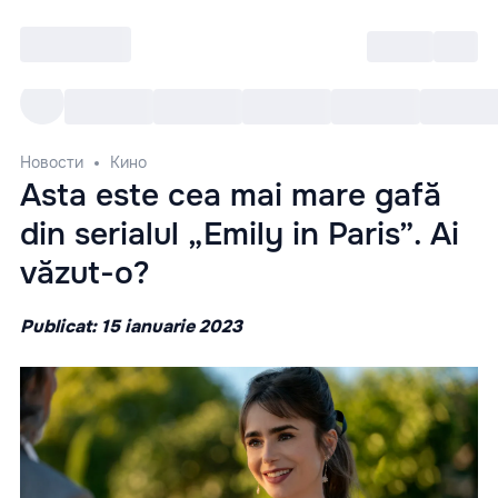
Войти
RO
Все cобытия
Afisha ре
Новости
Кино
Asta este cea mai mare gafă
din serialul „Emily in Paris”. Ai
văzut-o?
Publicat: 15 ianuarie 2023