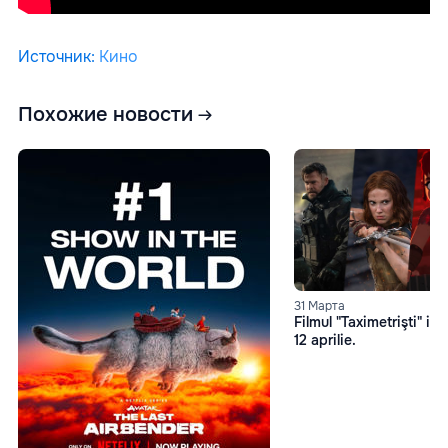
Источник
:
Кино
Похожие новости
31 Марта
Filmul "Taximetrişti" int
12 aprilie.