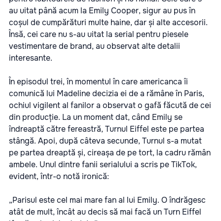
au uitat până acum la Emily Cooper, sigur au pus în
coșul de cumpărături multe haine, dar și alte accesorii.
Însă, cei care nu s-au uitat la serial pentru piesele
vestimentare de brand, au observat alte detalii
interesante.
În episodul trei, în momentul în care americanca îi
comunică lui Madeline decizia ei de a rămâne în Paris,
ochiul vigilent al fanilor a observat o gafă făcută de cei
din producție. La un moment dat, când Emily se
îndreaptă către fereastră, Turnul Eiffel este pe partea
stângă. Apoi, după câteva secunde, Turnul s-a mutat
pe partea dreaptă și, cireașa de pe tort, la cadru rămân
ambele. Unul dintre fanii serialului a scris pe TikTok,
evident, într-o notă ironică:
„Parisul este cel mai mare fan al lui Emily. O îndrăgesc
atât de mult, încât au decis să mai facă un Turn Eiffel