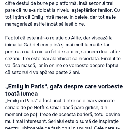
cifre destul de bune pe platformă, însă sezonul trei
pare că nu s-a ridicat la nivelul așteptărilor fanilor. Cu
toții știm că Emily intră mereu în belele, dar tot ea le
manageriază astfel încât să iasă bine.
Faptul că este într-o relație cu Alfie, dar visează la
inima lui Gabriel complică și mai mult lucrurile. Iar
pentru a nu da niciun fel de spoiler, spunem doar atât:
sezonul trei este mai alambicat ca niciodată. Finalul te
va lăsa mască, iar în online se vorbește despre faptul
că sezonul 4 va apărea peste 2 ani.
„Emily in Paris”, gafa despre care vorbește
toată lumea
„Emily in Paris” a fost unul dintre cele mai vizionate
seriale de pe Netflix. Chiar dacă pare girlish, din
moment ce poți trece de această barieră, totul devine
mult mai interesant. Serialul este o sursă de inspirație
pentru iubitoarele de fashion și nu numai. Cele care s-