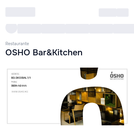
Intră
RU
Toate Evenimentele
Afi
Restaurante
OSHO Bar&Kitchen