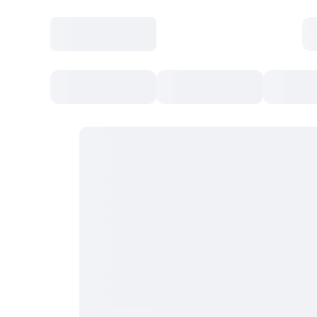
Toate Evenimentele
Afisha Recomandă