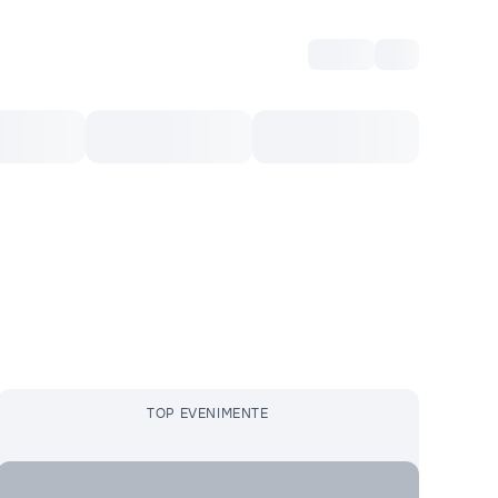
Intră
RU
Voucher Cultural
Top 10
Mai mult
TOP EVENIMENTE