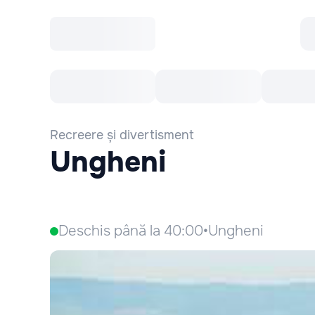
Toate Evenimentele
Afisha Recomandă
Recreere și divertisment
Ungheni
Deschis până la 40:00
•
Ungheni